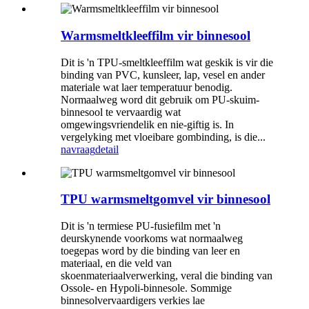
Warmsmeltkleeffilm vir binnesool
Dit is 'n TPU-smeltkleeffilm wat geskik is vir die
binding van PVC, kunsleer, lap, vesel en ander
materiale wat laer temperatuur benodig.
Normaalweg word dit gebruik om PU-skuim-
binnesool te vervaardig wat
omgewingsvriendelik en nie-giftig is. In
vergelyking met vloeibare gombinding, is die...
navraag
detail
TPU warmsmeltgomvel vir binnesool
Dit is 'n termiese PU-fusiefilm met 'n
deurskynende voorkoms wat normaalweg
toegepas word by die binding van leer en
materiaal, en die veld van
skoenmateriaalverwerking, veral die binding van
Ossole- en Hypoli-binnesole. Sommige
binnesolvervaardigers verkies lae