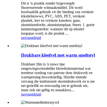
Dit is 'n produk sonder bygevoegde
fluoresserende witmaakmiddel. Dit word
hoofsaaklik gebruik vir die binding van verskeie
tekstielstowwe, PVC, ABS, PET, verskeie
plastiek, leer en verskeie kunsleer, gaas,
aluminiumfoelie, aluminiumplaat, fineer. 1. goeie
lamineringssterkte: wanneer dit op tekstiel
toegepas word, is die produk ...
navraag
detail
Drukbare kleefvel met warm smeltstyl
Drukbare film is 'n nuwe tipe
omgewingsvriendelike kleredrukmateriaal wat
termiese oordrag van patrone deur drukwerk en
warmpersing bewerkstellig. Hierdie metode
vervang die tradisionele skermdrukwerk en is nie
net gerieflik en eenvoudig om te gebruik nie,
maar ook nie-giftig en smaakloos....
navraag
detail