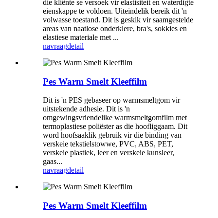
die kliënte se versoek vir elastisiteit en waterdigte
eienskappe te voldoen. Uiteindelik bereik dit 'n
volwasse toestand. Dit is geskik vir saamgestelde
areas van naatlose onderklere, bra's, sokkies en
elastiese materiale met ...
navraag
detail
Pes Warm Smelt Kleeffilm
Dit is 'n PES gebaseer op warmsmeltgom vir
uitstekende adhesie. Dit is 'n
omgewingsvriendelike warmsmeltgomfilm met
termoplastiese poliëster as die hoofliggaam. Dit
word hoofsaaklik gebruik vir die binding van
verskeie tekstielstowwe, PVC, ABS, PET,
verskeie plastiek, leer en verskeie kunsleer,
gaas...
navraag
detail
Pes Warm Smelt Kleeffilm