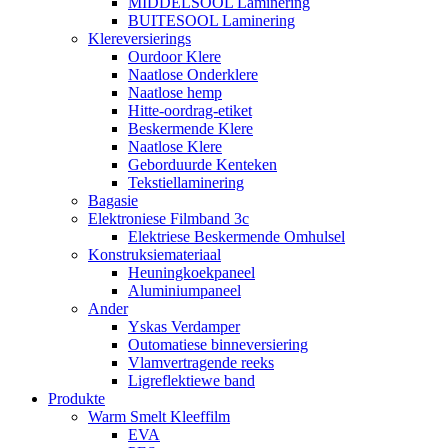
MIDDELSOOL Laminering
BUITESOOL Laminering
Klereversierings
Ourdoor Klere
Naatlose Onderklere
Naatlose hemp
Hitte-oordrag-etiket
Beskermende Klere
Naatlose Klere
Geborduurde Kenteken
Tekstiellaminering
Bagasie
Elektroniese Filmband 3c
Elektriese Beskermende Omhulsel
Konstruksiemateriaal
Heuningkoekpaneel
Aluminiumpaneel
Ander
Yskas Verdamper
Outomatiese binneversiering
Vlamvertragende reeks
Ligreflektiewe band
Produkte
Warm Smelt Kleeffilm
EVA