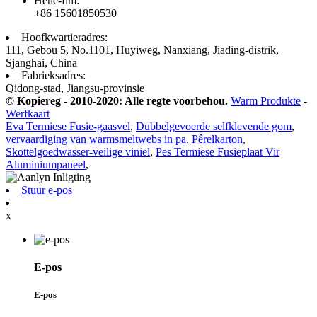
Hehe-flm:
+86 15601850530
Hoofkwartieradres:
111, Gebou 5, No.1101, Huyiweg, Nanxiang, Jiading-distrik,
Sjanghai, China
Fabrieksadres:
Qidong-stad, Jiangsu-provinsie
© Kopiereg - 2010-2020: Alle regte voorbehou.
Warm Produkte
-
Werfkaart
Eva Termiese Fusie-gaasvel
,
Dubbelgevoerde selfklevende gom
,
vervaardiging van warmsmeltwebs in pa
,
Pêrelkarton
,
Skottelgoedwasser-veilige viniel
,
Pes Termiese Fusieplaat Vir
Aluminiumpaneel
,
Stuur e-pos
x
E-pos
E-pos