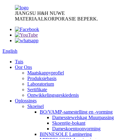
JIANGSU H&H NUWE
MATERIAALKORPORASIE BEPERK.
English
Tuis
Oor Ons
Maatskappyprofiel
Produksiebasis
Laboratorium
Sertifikate
Ontwikkelingsgeskiedenis
Oplossings
Skoeisel
BO/VAMP-samestelling en -vorming
Damesstewelskag Muurpassing
Skoentjie-bokant
Dameskoentoonvorming
BINNESOLE Laminering