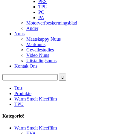
PES
TPU
PO
PA
Motorverfbeskermingsblad
Ander
Nuus
Maatskappy Nuus
Marknuus
Gevallestudies
Video Nuus
Uitstallingsnuus
Kontak Ons
Tuis
Produkte
Warm Smelt Kleeffilm
TPU
Kategorieë
Warm Smelt Kleeffilm
EVA