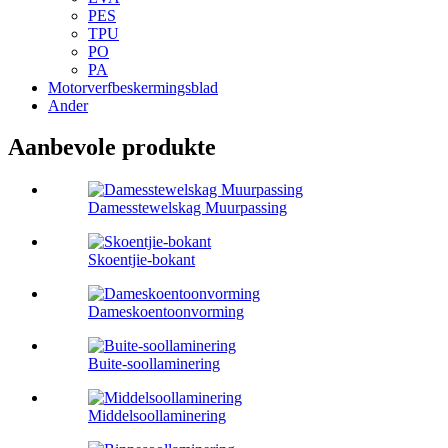
PES
TPU
PO
PA
Motorverfbeskermingsblad
Ander
Aanbevole produkte
Damesstewelskag Muurpassing
Skoentjie-bokant
Dameskoentoonvorming
Buite-soollaminering
Middelsoollaminering