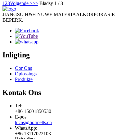
1
2
3
Volgende >
>>
Bladsy 1 / 3
JIANGSU H&H NUWE MATERIAALKORPORASIE
BEPERK.
Inligting
Oor Ons
Oplossings
Produkte
Kontak Ons
Tel:
+86 15601850530
E-pos:
lucas@hotmelts.cn
WhatsApp:
+86 13117022103