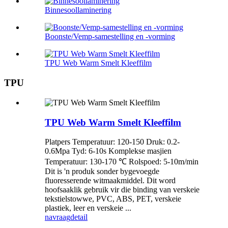
Binnesoollaminering
Boonste/Vemp-samestelling en -vorming
TPU Web Warm Smelt Kleeffilm
TPU
TPU Web Warm Smelt Kleeffilm
Platpers Temperatuur: 120-150 Druk: 0.2-
0.6Mpa Tyd: 6-10s Komplekse masjien
Temperatuur: 130-170 ℃ Rolspoed: 5-10m/min
Dit is 'n produk sonder bygevoegde
fluoresserende witmaakmiddel. Dit word
hoofsaaklik gebruik vir die binding van verskeie
tekstielstowwe, PVC, ABS, PET, verskeie
plastiek, leer en verskeie ...
navraag
detail