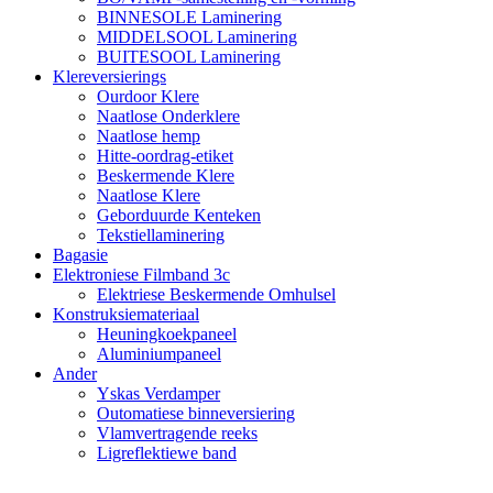
BINNESOLE Laminering
MIDDELSOOL Laminering
BUITESOOL Laminering
Klereversierings
Ourdoor Klere
Naatlose Onderklere
Naatlose hemp
Hitte-oordrag-etiket
Beskermende Klere
Naatlose Klere
Geborduurde Kenteken
Tekstiellaminering
Bagasie
Elektroniese Filmband 3c
Elektriese Beskermende Omhulsel
Konstruksiemateriaal
Heuningkoekpaneel
Aluminiumpaneel
Ander
Yskas Verdamper
Outomatiese binneversiering
Vlamvertragende reeks
Ligreflektiewe band