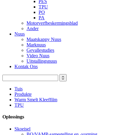
PES
TPU
PO
PA
Motorverfbeskermingsblad
Ander
Nuus
Maatskappy Nuus
Marknuus
Gevallestudies
Video Nuus
Uitstallingsnuus
Kontak Ons
Tuis
Produkte
Warm Smelt Kleeffilm
TPU
Oplossings
Skoeisel
BO/VAMP-samestelling en -vorming