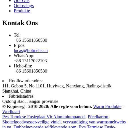
Oor Ons
Oplossings
Produkte
Kontak Ons
Tel:
+86 15601850530
E-pos:
lucas@hotmelts.cn
WhatsApp:
+86 13117022103
Hehe-flm:
+86 15601850530
Hoofkwartieradres:
111, Gebou 5, No.1101, Huyiweg, Nanxiang, Jiading-distrik,
Sjanghai, China
Fabrieksadres:
Qidong-stad, Jiangsu-provinsie
© Kopiereg - 2010-2020: Alle regte voorbehou.
Warm Produkte
-
Werfkaart
Pes Termiese Fusieplaat Vir Aluminiumpaneel
,
Pêrelkarton
,
Skottelgoedwasser-veilige viniel
,
vervaardiging van warmsmeltwebs
in pa
,
Dubbelgevoerde selfklevende gom
,
Eva Termiese Fusie-