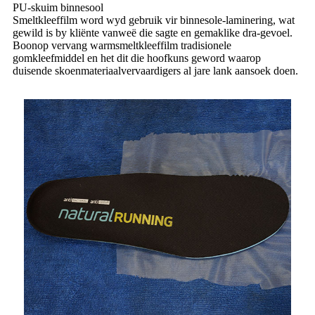
PU-skuim binnesool
Smeltkleeffilm word wyd gebruik vir binnesole-laminering, wat
gewild is by kliënte vanweë die sagte en gemaklike dra-gevoel.
Boonop vervang warmsmeltkleeffilm tradisionele
gomkleefmiddel en het dit die hoofkuns geword waarop
duisende skoenmateriaalvervaardigers al jare lank aansoek doen.