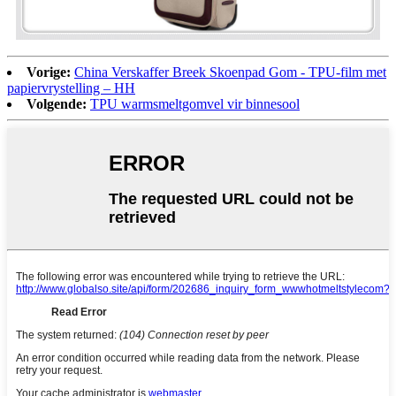
Vorige:
China Verskaffer Breek Skoenpad Gom - TPU-film met
papiervrystelling – HH
Volgende:
TPU warmsmeltgomvel vir binnesool