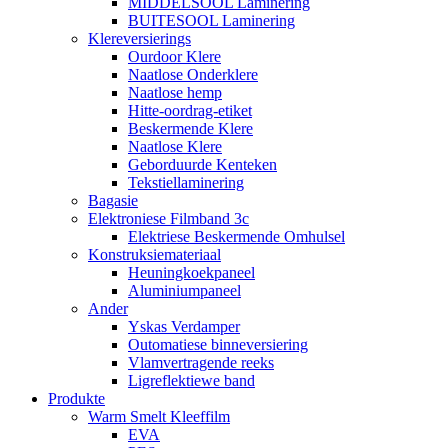
MIDDELSOOL Laminering
BUITESOOL Laminering
Klereversierings
Ourdoor Klere
Naatlose Onderklere
Naatlose hemp
Hitte-oordrag-etiket
Beskermende Klere
Naatlose Klere
Geborduurde Kenteken
Tekstiellaminering
Bagasie
Elektroniese Filmband 3c
Elektriese Beskermende Omhulsel
Konstruksiemateriaal
Heuningkoekpaneel
Aluminiumpaneel
Ander
Yskas Verdamper
Outomatiese binneversiering
Vlamvertragende reeks
Ligreflektiewe band
Produkte
Warm Smelt Kleeffilm
EVA