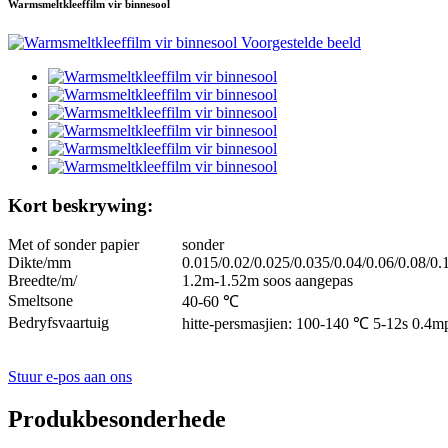
Warmsmeltkleeffilm vir binnesool
Kort beskrywing:
Met of sonder papier
sonder
Dikte/mm
0.015/0.02/0.025/0.035/0.04/0.06/0.08/0.
Breedte/m/
1.2m-1.52m soos aangepas
Smeltsone
40-60 ℃
Bedryfsvaartuig
hitte-persmasjien: 100-140 ℃ 5-12s 0.4m
Stuur e-pos aan ons
Produkbesonderhede