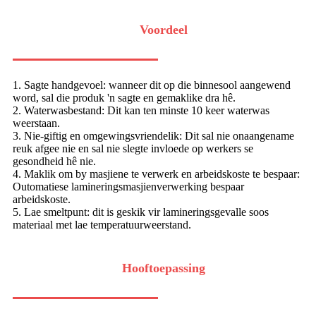
Voordeel
1. Sagte handgevoel: wanneer dit op die binnesool aangewend
word, sal die produk 'n sagte en gemaklike dra hê.
2. Waterwasbestand: Dit kan ten minste 10 keer waterwas
weerstaan.
3. Nie-giftig en omgewingsvriendelik: Dit sal nie onaangename
reuk afgee nie en sal nie slegte invloede op werkers se
gesondheid hê nie.
4. Maklik om by masjiene te verwerk en arbeidskoste te bespaar:
Outomatiese lamineringsmasjienverwerking bespaar
arbeidskoste.
5. Lae smeltpunt: dit is geskik vir lamineringsgevalle soos
materiaal met lae temperatuurweerstand.
Hooftoepassing