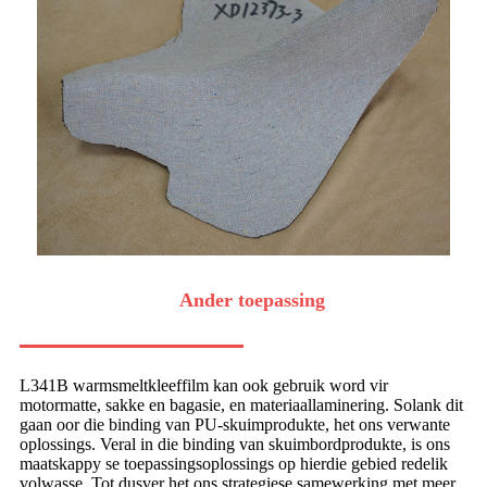
Ander toepassing
L341B warmsmeltkleeffilm kan ook gebruik word vir
motormatte, sakke en bagasie, en materiaallaminering. Solank dit
gaan oor die binding van PU-skuimprodukte, het ons verwante
oplossings. Veral in die binding van skuimbordprodukte, is ons
maatskappy se toepassingsoplossings op hierdie gebied redelik
volwasse. Tot dusver het ons strategiese samewerking met meer