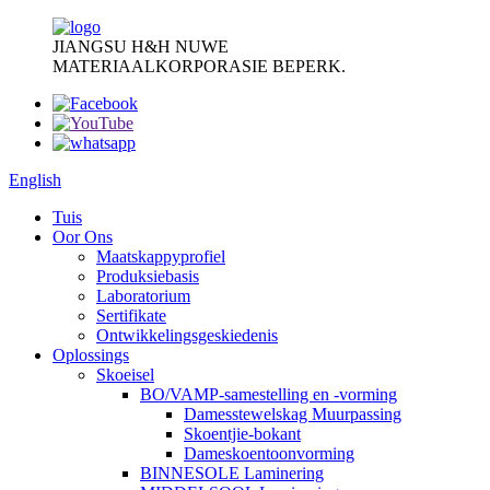
JIANGSU H&H NUWE
MATERIAALKORPORASIE BEPERK.
English
Tuis
Oor Ons
Maatskappyprofiel
Produksiebasis
Laboratorium
Sertifikate
Ontwikkelingsgeskiedenis
Oplossings
Skoeisel
BO/VAMP-samestelling en -vorming
Damesstewelskag Muurpassing
Skoentjie-bokant
Dameskoentoonvorming
BINNESOLE Laminering