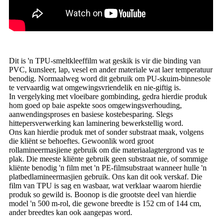
Dit is 'n TPU-smeltkleeffilm wat geskik is vir die binding van
PVC, kunsleer, lap, vesel en ander materiale wat laer temperatuur
benodig. Normaalweg word dit gebruik om PU-skuim-binnesole
te vervaardig wat omgewingsvriendelik en nie-giftig is.
In vergelyking met vloeibare gombinding, gedra hierdie produk
hom goed op baie aspekte soos omgewingsverhouding,
aanwendingsproses en basiese kostebesparing. Slegs
hittepersverwerking kan laminering bewerkstellig word.
Ons kan hierdie produk met of sonder substraat maak, volgens
die kliënt se behoeftes. Gewoonlik word groot
rollamineermasjiene gebruik om die materiaalagtergrond vas te
plak. Die meeste kliënte gebruik geen substraat nie, of sommige
kliënte benodig 'n film met 'n PE-filmsubstraat wanneer hulle 'n
platbedlamineermasjien gebruik. Ons kan dit ook verskaf. Die
film van TPU is sag en wasbaar, wat verklaar waarom hierdie
produk so gewild is. Boonop is die grootste deel van hierdie
model 'n 500 m-rol, die gewone breedte is 152 cm of 144 cm,
ander breedtes kan ook aangepas word.