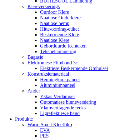
BUITESOOL Laminering
Klereversierings
Ourdoor Klere
Naatlose Onderklere
Naatlose hemp
Hitte-oordrag-etiket
Beskermende Klere
Naatlose Klere
Geborduurde Kenteken
Tekstiellaminering
Bagasie
Elektroniese Filmband 3c
Elektriese Beskermende Omhulsel
Konstruksiemateriaal
Heuningkoekpaneel
Aluminiumpaneel
Ander
Yskas Verdamper
Outomatiese binneversiering
Vlamvertragende reeks
Ligreflektiewe band
Produkte
Warm Smelt Kleeffilm
EVA
PES