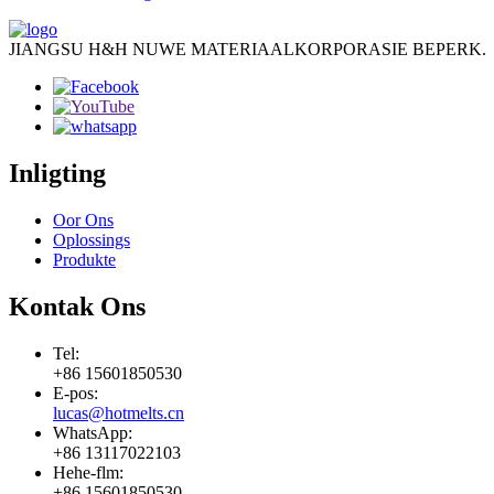
JIANGSU H&H NUWE MATERIAALKORPORASIE BEPERK.
Inligting
Oor Ons
Oplossings
Produkte
Kontak Ons
Tel:
+86 15601850530
E-pos:
lucas@hotmelts.cn
WhatsApp:
+86 13117022103
Hehe-flm:
+86 15601850530