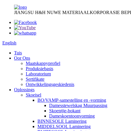
JIANGSU H&H NUWE MATERIAALKORPORASIE BEP
English
Tuis
Oor Ons
Maatskappyprofiel
Produksiebasis
Laboratorium
Sertifikate
Ontwikkelingsgeskiedenis
Oplossings
Skoeisel
BO/VAMP-samestelling en -vorming
Damesstewelskag Muurpassing
Skoentjie-bokant
Dameskoentoonvorming
BINNESOLE Laminering
MIDDELSOOL Laminering