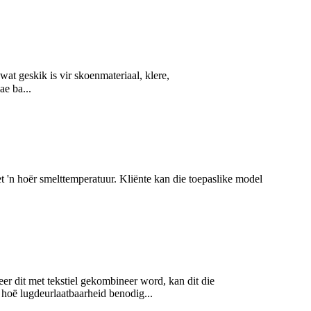
wat geskik is vir skoenmateriaal, klere,
ae ba...
et 'n hoër smelttemperatuur. Kliënte kan die toepaslike model
er dit met tekstiel gekombineer word, kan dit die
 hoë lugdeurlaatbaarheid benodig...