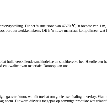
apiervrystelling. Dit het 'n smeltsone van 47-70 ℃, 'n breedte van 1 m, 
 soos borduurwerkkentekens. Dit is 'n nuwe materiaal-kompolimeer wat l
is dat hulle verskillende smeltindekse en smeltbereike het. Hierdie een h
id en kwaliteit van materiale. Boonop kan ons...
gte gaasstruktuur, wat dit toelaat om goeie asemhaling te verkry. Wanne
n ag neem. Dit word dikwels toegepas op sommige produkte wat relatief