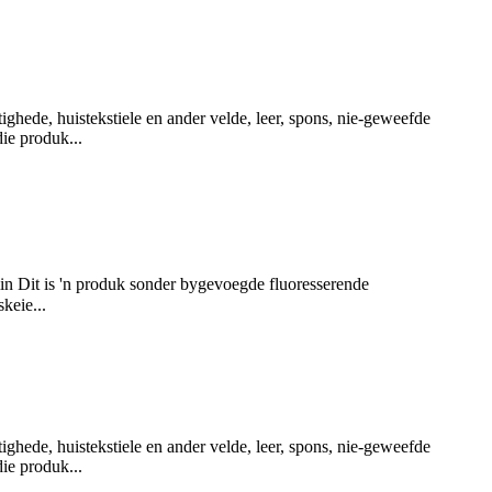
hede, huistekstiele en ander velde, leer, spons, nie-geweefde
die produk...
 Dit is 'n produk sonder bygevoegde fluoresserende
keie...
hede, huistekstiele en ander velde, leer, spons, nie-geweefde
die produk...