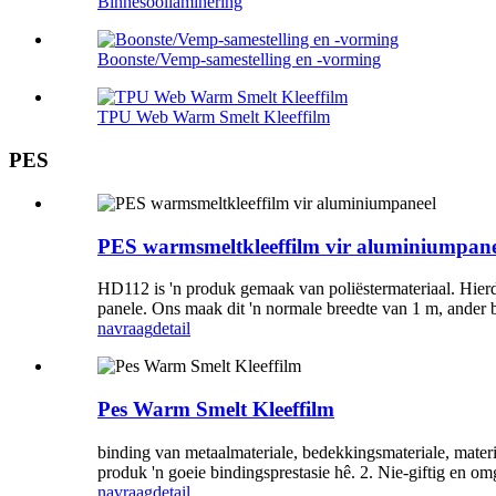
Binnesoollaminering
Boonste/Vemp-samestelling en -vorming
TPU Web Warm Smelt Kleeffilm
PES
PES warmsmeltkleeffilm vir aluminiumpane
HD112 is 'n produk gemaak van poliëstermateriaal. Hie
panele. Ons maak dit 'n normale breedte van 1 m, ander b
navraag
detail
Pes Warm Smelt Kleeffilm
binding van metaalmateriale, bedekkingsmateriale, materi
produk 'n goeie bindingsprestasie hê. 2. Nie-giftig en om
navraag
detail