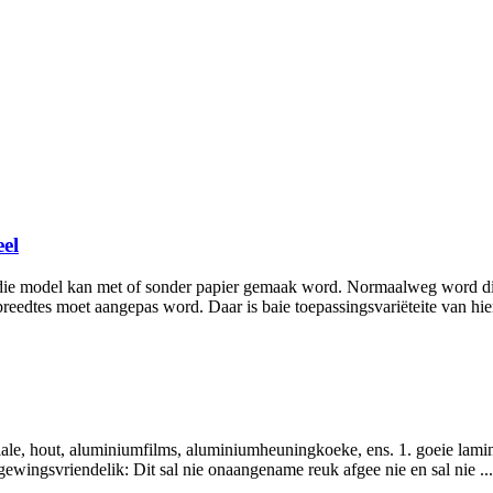
el
rdie model kan met of sonder papier gemaak word. Normaalweg word dit
reedtes moet aangepas word. Daar is baie toepassingsvariëteite van hie
ale, hout, aluminiumfilms, aluminiumheuningkoeke, ens. 1. goeie lamine
gewingsvriendelik: Dit sal nie onaangename reuk afgee nie en sal nie ...