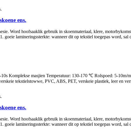
skoene ens.
sie. Word hoofsaaklik gebruik in skoenmateriaal, klere, motorbykomstig
1. goeie lamineringssterkte: wanneer dit op tekstiel toegepas word, sal 
6-10s Komplekse masjien Temperatuur: 130-170 ℃ Rolspoed: 5-10m/min
erskeie tekstielstowwe, PVC, ABS, PET, verskeie plastiek, leer en vers
skoene ens.
sie. Word hoofsaaklik gebruik in skoenmateriaal, klere, motorbykomstig
1. goeie lamineringssterkte: wanneer dit op tekstiel toegepas word, sal 