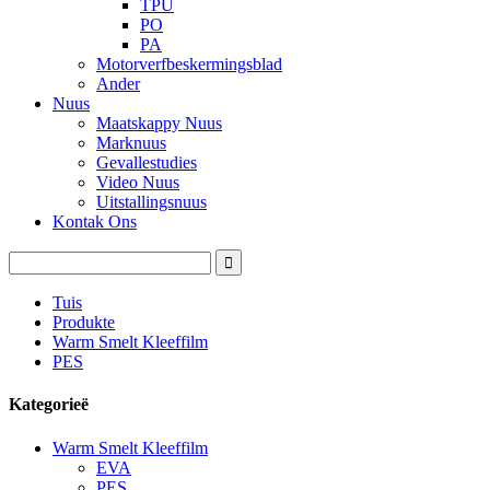
TPU
PO
PA
Motorverfbeskermingsblad
Ander
Nuus
Maatskappy Nuus
Marknuus
Gevallestudies
Video Nuus
Uitstallingsnuus
Kontak Ons
Tuis
Produkte
Warm Smelt Kleeffilm
PES
Kategorieë
Warm Smelt Kleeffilm
EVA
PES