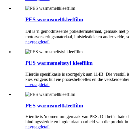
PES warmsmeltkleeffilm
Dit is 'n gemodifiseerde poliëstermateriaal, gemaak met p
motorversieringsmateriaal, huistekstiele en ander velde,
navraag
detail
PES warmsmeltstyl kleeffilm
Hierdie spesifikasie is soortgelyk aan 114B. Die verskil 
kies volgens hul eie prosesbehoeftes en die verskeidenhe
navraag
detail
PES warmsmeltkleeffilm
Hierdie is 'n omentum gemaak van PES. Dit het 'n baie di
bindingssterkte en lugdeurlaatbaarheid van die produk i
navraag
detail