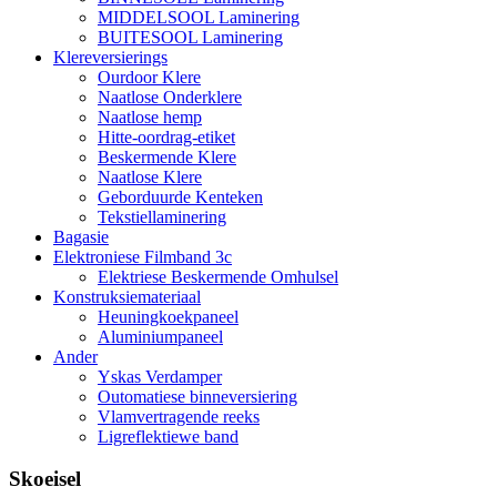
MIDDELSOOL Laminering
BUITESOOL Laminering
Klereversierings
Ourdoor Klere
Naatlose Onderklere
Naatlose hemp
Hitte-oordrag-etiket
Beskermende Klere
Naatlose Klere
Geborduurde Kenteken
Tekstiellaminering
Bagasie
Elektroniese Filmband 3c
Elektriese Beskermende Omhulsel
Konstruksiemateriaal
Heuningkoekpaneel
Aluminiumpaneel
Ander
Yskas Verdamper
Outomatiese binneversiering
Vlamvertragende reeks
Ligreflektiewe band
Skoeisel