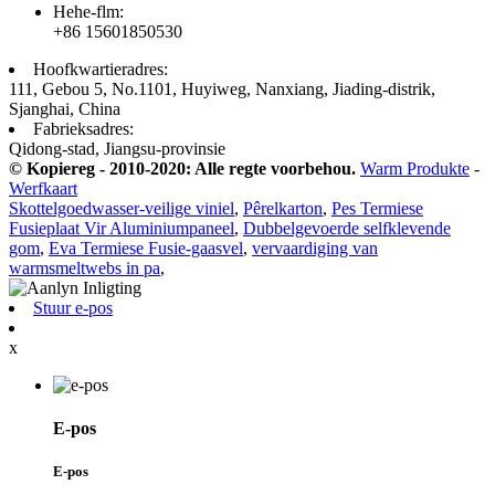
Hehe-flm:
+86 15601850530
Hoofkwartieradres:
111, Gebou 5, No.1101, Huyiweg, Nanxiang, Jiading-distrik,
Sjanghai, China
Fabrieksadres:
Qidong-stad, Jiangsu-provinsie
© Kopiereg - 2010-2020: Alle regte voorbehou.
Warm Produkte
-
Werfkaart
Skottelgoedwasser-veilige viniel
,
Pêrelkarton
,
Pes Termiese
Fusieplaat Vir Aluminiumpaneel
,
Dubbelgevoerde selfklevende
gom
,
Eva Termiese Fusie-gaasvel
,
vervaardiging van
warmsmeltwebs in pa
,
Stuur e-pos
x
E-pos
E-pos