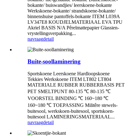
bokante/ buiswandjies/ leerskoene-bokante
Werkskoene-bokante/ strandskoene-bokante/
binnenshuise pantoffels-bokante ITEM L039A
LV347E8 KOUDJELMATERIAAL EVA TPU
Akriel BASIS N/A Pêrelmattepapier Glassien-
vrystellingsverpakking...
navraag
detail
Buite-soollaminering
Sportskoene Leerskoene Hardloopskoene
Tekkies Werkskoene ITEM LT802 LT804
MATERIALE RUBBER RUBBERBASIS PET
PET SMELTPUNT 80-135 ℃ 80-135 ℃
VOORSTEL BINDING ℃ 160~180 ℃
160~180 ℃ TOEPASSING Militêre stewels-
buitesool, werkskoen-buitesool, sportskoen-
buitesool LAMINERINGSMATERIAAL...
navraag
detail