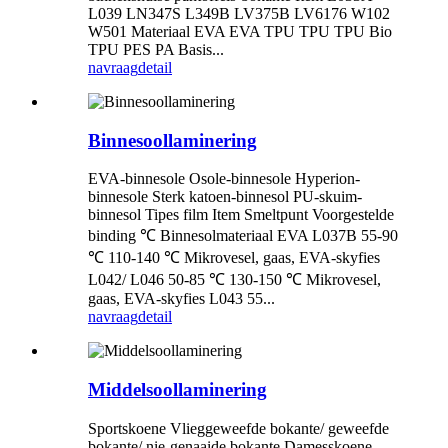
L039 LN347S L349B LV375B LV6176 W102
W501 Materiaal EVA EVA TPU TPU TPU Bio
TPU PES PA Basis...
navraag
detail
Binnesoollaminering
EVA-binnesole Osole-binnesole Hyperion-
binnesole Sterk katoen-binnesol PU-skuim-
binnesol Tipes film Item Smeltpunt Voorgestelde
binding ℃ Binnesolmateriaal EVA L037B 55-90
℃ 110-140 ℃ Mikrovesel, gaas, EVA-skyfies
L042/ L046 50-85 ℃ 130-150 ℃ Mikrovesel,
gaas, EVA-skyfies L043 55...
navraag
detail
Middelsoollaminering
Sportskoene Vlieggeweefde bokante/ geweefde
bokante/ nie-genaaide bokante Damesskoene-