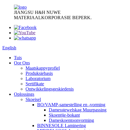
JIANGSU H&H NUWE
MATERIAALKORPORASIE BEPERK.
English
Tuis
Oor Ons
Maatskappyprofiel
Produksiebasis
Laboratorium
Sertifikate
Ontwikkelingsgeskiedenis
Oplossings
Skoeisel
BO/VAMP-samestelling en -vorming
Damesstewelskag Muurpassing
Skoentjie-bokant
Dameskoentoonvorming
BINNESOLE Laminering