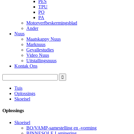
PES
TPU
PO
PA
Motorverfbeskermingsblad
Ander
Nuus
Maatskappy Nuus
Marknuus
Gevallestudies
Video Nuus
Uitstallingsnuus
Kontak Ons
Tuis
Oplossings
Skoeisel
Oplossings
Skoeisel
BO/VAMP-samestelling en -vorming
BINNESOLE Laminering