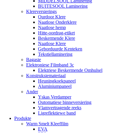
MIDDELSOOL Laminering
BUITESOOL Laminering
Klereversierings
Ourdoor Klere
Naatlose Onderklere
Naatlose hemp
Hitte-oordrag-etiket
Beskermende Klere
Naatlose Klere
Geborduurde Kenteken
Tekstiellaminering
Bagasie
Elektroniese Filmband 3c
Elektriese Beskermende Omhulsel
Konstruksiemateriaal
Heuningkoekpaneel
Aluminiumpaneel
Ander
Yskas Verdamper
Outomatiese binneversiering
Vlamvertragende reeks
Ligreflektiewe band
Produkte
Warm Smelt Kleeffilm
EVA