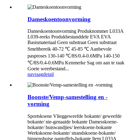
Dameskoentoonvorming
Dameskoentoonvorming Produknommer L033A
L039-reeks Produkbestanddele EVA EVA
Basismateriaal Geen substraat Geen substraat
Smeltbereik 40-72 ℃ 45-85 ℃ Aanbevole
pasproses 130-140 ℃/8S/0.4-0.6MPa 140-150
℃/8S/0.4-0.6MPa Kenmerke Sag om aan te raak
Goeie weerbestand...
navraag
detail
Boonste/Vemp-samestelling en -
vorming
Sportskoene Vlieggeweefde bokante/ geweefde
bokante/ nie-genaaide bokante Damesskoene-
bokante/ buiswandjies/ leerskoene-bokante
Werkskoene-bokante/ strandskoene-bokante/
binnenshuise pantoffels-bokante Item L033A