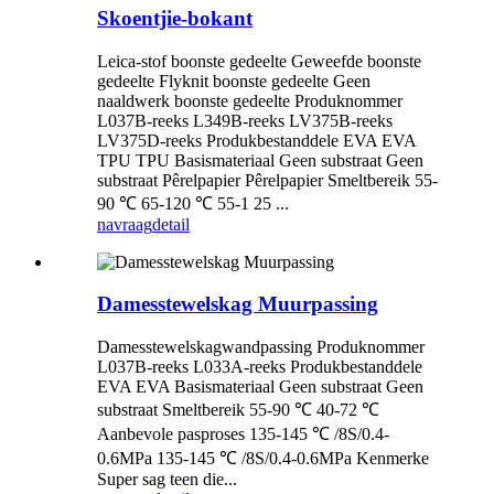
Skoentjie-bokant
Leica-stof boonste gedeelte Geweefde boonste
gedeelte Flyknit boonste gedeelte Geen
naaldwerk boonste gedeelte Produknommer
L037B-reeks L349B-reeks LV375B-reeks
LV375D-reeks Produkbestanddele EVA EVA
TPU TPU Basismateriaal Geen substraat Geen
substraat Pêrelpapier Pêrelpapier Smeltbereik 55-
90 ℃ 65-120 ℃ 55-1 25 ...
navraag
detail
Damesstewelskag Muurpassing
Damesstewelskagwandpassing Produknommer
L037B-reeks L033A-reeks Produkbestanddele
EVA EVA Basismateriaal Geen substraat Geen
substraat Smeltbereik 55-90 ℃ 40-72 ℃
Aanbevole pasproses 135-145 ℃ /8S/0.4-
0.6MPa 135-145 ℃ /8S/0.4-0.6MPa Kenmerke
Super sag teen die...