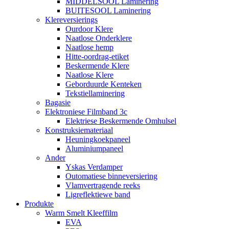
MIDDELSOOL Laminering
BUITESOOL Laminering
Klereversierings
Ourdoor Klere
Naatlose Onderklere
Naatlose hemp
Hitte-oordrag-etiket
Beskermende Klere
Naatlose Klere
Geborduurde Kenteken
Tekstiellaminering
Bagasie
Elektroniese Filmband 3c
Elektriese Beskermende Omhulsel
Konstruksiemateriaal
Heuningkoekpaneel
Aluminiumpaneel
Ander
Yskas Verdamper
Outomatiese binneversiering
Vlamvertragende reeks
Ligreflektiewe band
Produkte
Warm Smelt Kleeffilm
EVA