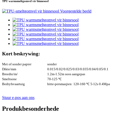
TPU warmsmeltgomvel vir binnesool
Kort beskrywing:
Met of sonder papier
sonder
Dikte/mm
0.015/0.02/0.025/0.03/0.035/0.04/0.05/0.1
Breedte/m/
1.2m-1.52m soos aangepas
Smeltsone
70-125 ℃
Bedryfsvaartuig
hitte-persmasjien: 120-160 ℃ 5-12s 0.4Mpa
Stuur e-pos aan ons
Produkbesonderhede