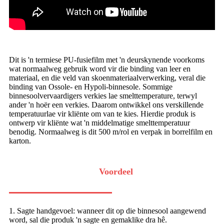
Dit is 'n termiese PU-fusiefilm met 'n deurskynende voorkoms
wat normaalweg gebruik word vir die binding van leer en
materiaal, en die veld van skoenmateriaalverwerking, veral die
binding van Ossole- en Hypoli-binnesole. Sommige
binnesoolvervaardigers verkies lae smelttemperature, terwyl
ander 'n hoër een verkies. Daarom ontwikkel ons verskillende
temperatuurlae vir kliënte om van te kies. Hierdie produk is
ontwerp vir kliënte wat 'n middelmatige smelttemperatuur
benodig. Normaalweg is dit 500 m/rol en verpak in borrelfilm en
karton.
Voordeel
1. Sagte handgevoel: wanneer dit op die binnesool aangewend
word, sal die produk 'n sagte en gemaklike dra hê.