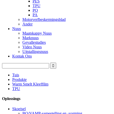
PES
TPU
PO
PA
Motorverfbeskermingsblad
Ander
Nuus
Maatskappy Nuus
Marknuus
Gevallestudies
Video Nuus
Uitstallingsnuus
Kontak Ons
Tuis
Produkte
Warm Smelt Kleeffilm
TPU
Oplossings
Skoeisel
BO/VAMP-samestelling en -vorming