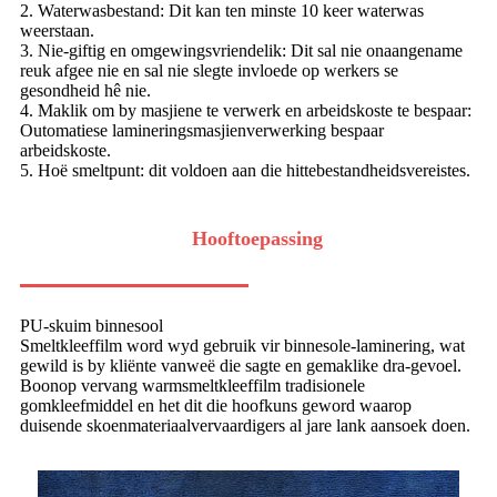
2. Waterwasbestand: Dit kan ten minste 10 keer waterwas
weerstaan.
3. Nie-giftig en omgewingsvriendelik: Dit sal nie onaangename
reuk afgee nie en sal nie slegte invloede op werkers se
gesondheid hê nie.
4. Maklik om by masjiene te verwerk en arbeidskoste te bespaar:
Outomatiese lamineringsmasjienverwerking bespaar
arbeidskoste.
5. Hoë smeltpunt: dit voldoen aan die hittebestandheidsvereistes.
Hooftoepassing
PU-skuim binnesool
Smeltkleeffilm word wyd gebruik vir binnesole-laminering, wat
gewild is by kliënte vanweë die sagte en gemaklike dra-gevoel.
Boonop vervang warmsmeltkleeffilm tradisionele
gomkleefmiddel en het dit die hoofkuns geword waarop
duisende skoenmateriaalvervaardigers al jare lank aansoek doen.