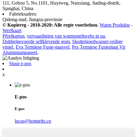
111, Gebou 5, No.1101, Huyiweg, Nanxiang, Jiading-distrik,
Sjanghai, China
Fabrieksadres:
Qidong-stad, Jiangsu-provinsie
© Kopiereg - 2010-2020: Alle regte voorbehou.
Warm Produkte
-
Werfkaart
Pêrelkarton
,
vervaardiging van warmsmeltwebs in pa
,
Dubbelgevoerde selfklevende gom
,
Skottelgoedwasser-veilige
viniel
,
Eva Termiese Fusie-gaasvel
,
Pes Termiese Fusieplaat Vir
Aluminiumpaneel
,
Stuur e-pos
x
E-pos
E-pos
lucas@hotmelts.cn