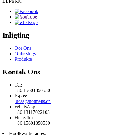
BEPERK.
Inligting
Oor Ons
Oplossings
Produkte
Kontak Ons
Tel:
+86 15601850530
E-pos:
lucas@hotmelts.cn
WhatsApp:
+86 13117022103
Hehe-flm:
+86 15601850530
Hoofkwartieradres: