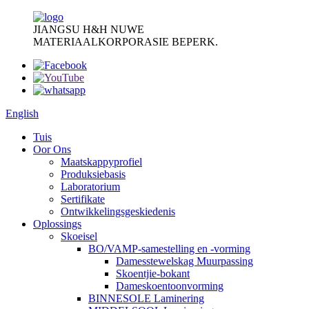
JIANGSU H&H NUWE
MATERIAALKORPORASIE BEPERK.
English
Tuis
Oor Ons
Maatskappyprofiel
Produksiebasis
Laboratorium
Sertifikate
Ontwikkelingsgeskiedenis
Oplossings
Skoeisel
BO/VAMP-samestelling en -vorming
Damesstewelskag Muurpassing
Skoentjie-bokant
Dameskoentoonvorming
BINNESOLE Laminering