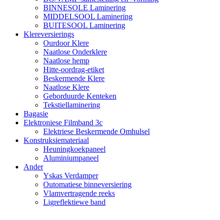
BINNESOLE Laminering
MIDDELSOOL Laminering
BUITESOOL Laminering
Klereversierings
Ourdoor Klere
Naatlose Onderklere
Naatlose hemp
Hitte-oordrag-etiket
Beskermende Klere
Naatlose Klere
Geborduurde Kenteken
Tekstiellaminering
Bagasie
Elektroniese Filmband 3c
Elektriese Beskermende Omhulsel
Konstruksiemateriaal
Heuningkoekpaneel
Aluminiumpaneel
Ander
Yskas Verdamper
Outomatiese binneversiering
Vlamvertragende reeks
Ligreflektiewe band