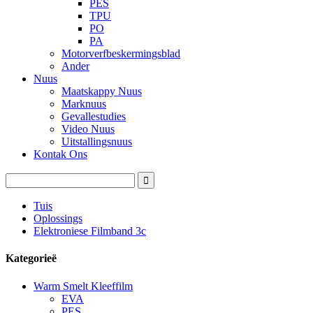
PES
TPU
PO
PA
Motorverfbeskermingsblad
Ander
Nuus
Maatskappy Nuus
Marknuus
Gevallestudies
Video Nuus
Uitstallingsnuus
Kontak Ons
Tuis
Oplossings
Elektroniese Filmband 3c
Kategorieë
Warm Smelt Kleeffilm
EVA
PES