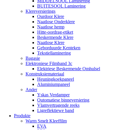
MIDDELSOOL Laminering
BUITESOOL Laminering
Klereversierings
Ourdoor Klere
Naatlose Onderklere
Naatlose hemp
Hitte-oordrag-etiket
Beskermende Klere
Naatlose Klere
Geborduurde Kenteken
Tekstiellaminering
Bagasie
Elektroniese Filmband 3c
Elektriese Beskermende Omhulsel
Konstruksiemateriaal
Heuningkoekpaneel
Aluminiumpaneel
Ander
Yskas Verdamper
Outomatiese binneversiering
Vlamvertragende reeks
Ligreflektiewe band
Produkte
Warm Smelt Kleeffilm
EVA