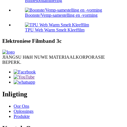
Binnesoollaminering
Boonste/Vemp-samestelling en -vorming
TPU Web Warm Smelt Kleeffilm
Elektroniese Filmband 3c
JIANGSU H&H NUWE MATERIAALKORPORASIE
BEPERK.
Inligting
Oor Ons
Oplossings
Produkte