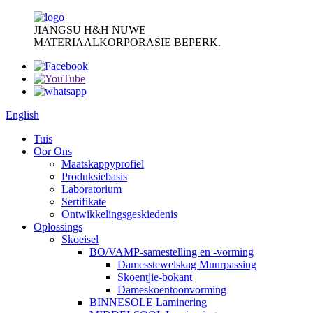
JIANGSU H&H NUWE
MATERIAALKORPORASIE BEPERK.
English
Tuis
Oor Ons
Maatskappyprofiel
Produksiebasis
Laboratorium
Sertifikate
Ontwikkelingsgeskiedenis
Oplossings
Skoeisel
BO/VAMP-samestelling en -vorming
Damesstewelskag Muurpassing
Skoentjie-bokant
Dameskoentoonvorming
BINNESOLE Laminering