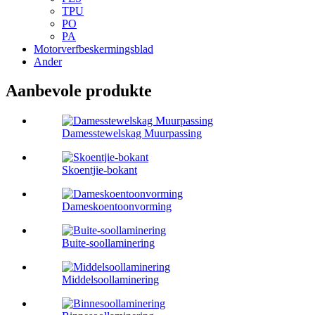
TPU
PO
PA
Motorverfbeskermingsblad
Ander
Aanbevole produkte
Damesstewelskag Muurpassing
Skoentjie-bokant
Dameskoentoonvorming
Buite-soollaminering
Middelsoollaminering