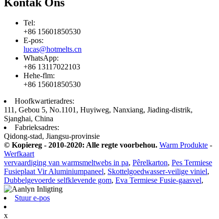
Kontak Ons
Tel:
+86 15601850530
E-pos:
lucas@hotmelts.cn
WhatsApp:
+86 13117022103
Hehe-flm:
+86 15601850530
Hoofkwartieradres:
111, Gebou 5, No.1101, Huyiweg, Nanxiang, Jiading-distrik,
Sjanghai, China
Fabrieksadres:
Qidong-stad, Jiangsu-provinsie
© Kopiereg - 2010-2020: Alle regte voorbehou.
Warm Produkte
-
Werfkaart
vervaardiging van warmsmeltwebs in pa
,
Pêrelkarton
,
Pes Termiese
Fusieplaat Vir Aluminiumpaneel
,
Skottelgoedwasser-veilige viniel
,
Dubbelgevoerde selfklevende gom
,
Eva Termiese Fusie-gaasvel
,
Stuur e-pos
x