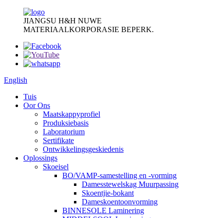
JIANGSU H&H NUWE
MATERIAALKORPORASIE BEPERK.
English
Tuis
Oor Ons
Maatskappyprofiel
Produksiebasis
Laboratorium
Sertifikate
Ontwikkelingsgeskiedenis
Oplossings
Skoeisel
BO/VAMP-samestelling en -vorming
Damesstewelskag Muurpassing
Skoentjie-bokant
Dameskoentoonvorming
BINNESOLE Laminering