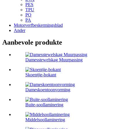
PES
TPU
PO
PA
Motorverfbeskermingsblad
Ander
Aanbevole produkte
Damesstewelskag Muurpassing
Skoentjie-bokant
Dameskoentoonvorming
Buite-soollaminering
Middelsoollaminering