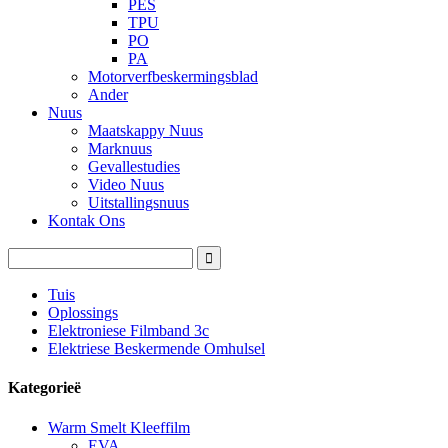
PES
TPU
PO
PA
Motorverfbeskermingsblad
Ander
Nuus
Maatskappy Nuus
Marknuus
Gevallestudies
Video Nuus
Uitstallingsnuus
Kontak Ons
Tuis
Oplossings
Elektroniese Filmband 3c
Elektriese Beskermende Omhulsel
Kategorieë
Warm Smelt Kleeffilm
EVA