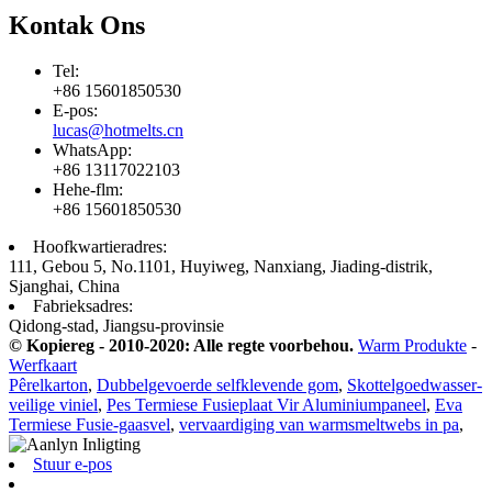
Kontak Ons
Tel:
+86 15601850530
E-pos:
lucas@hotmelts.cn
WhatsApp:
+86 13117022103
Hehe-flm:
+86 15601850530
Hoofkwartieradres:
111, Gebou 5, No.1101, Huyiweg, Nanxiang, Jiading-distrik,
Sjanghai, China
Fabrieksadres:
Qidong-stad, Jiangsu-provinsie
© Kopiereg - 2010-2020: Alle regte voorbehou.
Warm Produkte
-
Werfkaart
Pêrelkarton
,
Dubbelgevoerde selfklevende gom
,
Skottelgoedwasser-
veilige viniel
,
Pes Termiese Fusieplaat Vir Aluminiumpaneel
,
Eva
Termiese Fusie-gaasvel
,
vervaardiging van warmsmeltwebs in pa
,
Stuur e-pos