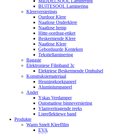
MIDDELSOOL Laminering
BUITESOOL Laminering
Klereversierings
Ourdoor Klere
Naatlose Onderklere
Naatlose hemp
Hitte-oordrag-etiket
Beskermende Klere
Naatlose Klere
Geborduurde Kenteken
Tekstiellaminering
Bagasie
Elektroniese Filmband 3c
Elektriese Beskermende Omhulsel
Konstruksiemateriaal
Heuningkoekpaneel
Aluminiumpaneel
Ander
Yskas Verdamper
Outomatiese binneversiering
Vlamvertragende reeks
Ligreflektiewe band
Produkte
Warm Smelt Kleeffilm
EVA