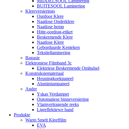
MIDDELSOOL Laminering
BUITESOOL Laminering
Klereversierings
Ourdoor Klere
Naatlose Onderklere
Naatlose hemp
Hitte-oordrag-etiket
Beskermende Klere
Naatlose Klere
Geborduurde Kenteken
Tekstiellaminering
Bagasie
Elektroniese Filmband 3c
Elektriese Beskermende Omhulsel
Konstruksiemateriaal
Heuningkoekpaneel
Aluminiumpaneel
Ander
Yskas Verdamper
Outomatiese binneversiering
Vlamvertragende reeks
Ligreflektiewe band
Produkte
Warm Smelt Kleeffilm
EVA