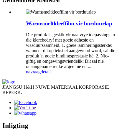
Geborduurde Kenteken
Warmsmeltkleeffilm vir borduurlap
Die produk is geskik vir naaivrye toepassings in
die klerebedryf met goeie adhesie en
wasduursaamheid. 1. goeie lamineringssterkte:
wanneer dit op tekstiel aangewend word, sal die
produk 'n goeie bindingsprestasie hê. 2. Nie-
giftig en omgewingsvriendelik: Dit sal nie
onaangename reuke afgee nie en ...
navraag
detail
JIANGSU H&H NUWE MATERIAALKORPORASIE
BEPERK.
Inligting