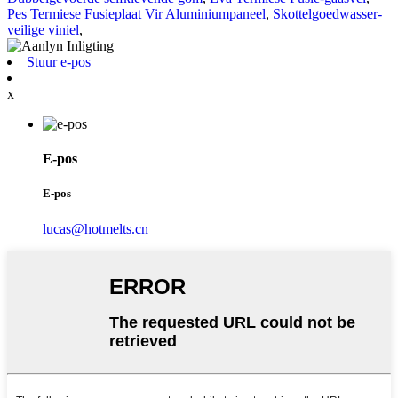
Pes Termiese Fusieplaat Vir Aluminiumpaneel
,
Skottelgoedwasser-
veilige viniel
,
Stuur e-pos
x
E-pos
E-pos
lucas@hotmelts.cn