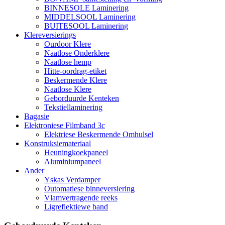
BINNESOLE Laminering
MIDDELSOOL Laminering
BUITESOOL Laminering
Klereversierings
Ourdoor Klere
Naatlose Onderklere
Naatlose hemp
Hitte-oordrag-etiket
Beskermende Klere
Naatlose Klere
Geborduurde Kenteken
Tekstiellaminering
Bagasie
Elektroniese Filmband 3c
Elektriese Beskermende Omhulsel
Konstruksiemateriaal
Heuningkoekpaneel
Aluminiumpaneel
Ander
Yskas Verdamper
Outomatiese binneversiering
Vlamvertragende reeks
Ligreflektiewe band