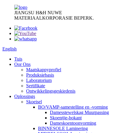
JIANGSU H&H NUWE
MATERIAALKORPORASIE BEPERK.
English
Tuis
Oor Ons
Maatskappyprofiel
Produksiebasis
Laboratorium
Sertifikate
Ontwikkelingsgeskiedenis
Oplossings
Skoeisel
BO/VAMP-samestelling en -vorming
Damesstewelskag Muurpassing
Skoentjie-bokant
Dameskoentoonvorming
BINNESOLE Laminering