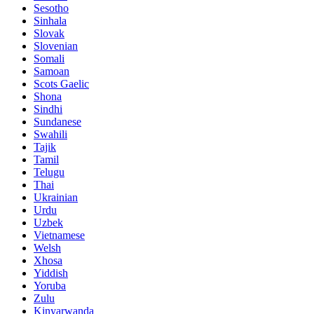
Sesotho
Sinhala
Slovak
Slovenian
Somali
Samoan
Scots Gaelic
Shona
Sindhi
Sundanese
Swahili
Tajik
Tamil
Telugu
Thai
Ukrainian
Urdu
Uzbek
Vietnamese
Welsh
Xhosa
Yiddish
Yoruba
Zulu
Kinyarwanda