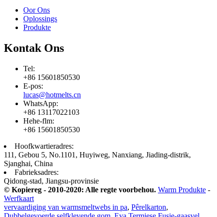
Oor Ons
Oplossings
Produkte
Kontak Ons
Tel:
+86 15601850530
E-pos:
lucas@hotmelts.cn
WhatsApp:
+86 13117022103
Hehe-flm:
+86 15601850530
Hoofkwartieradres:
111, Gebou 5, No.1101, Huyiweg, Nanxiang, Jiading-distrik,
Sjanghai, China
Fabrieksadres:
Qidong-stad, Jiangsu-provinsie
© Kopiereg - 2010-2020: Alle regte voorbehou.
Warm Produkte
-
Werfkaart
vervaardiging van warmsmeltwebs in pa
,
Pêrelkarton
,
Dubbelgevoerde selfklevende gom
,
Eva Termiese Fusie-gaasvel
,