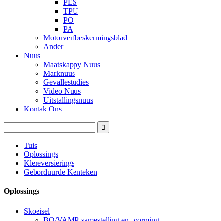
PES
TPU
PO
PA
Motorverfbeskermingsblad
Ander
Nuus
Maatskappy Nuus
Marknuus
Gevallestudies
Video Nuus
Uitstallingsnuus
Kontak Ons
Tuis
Oplossings
Klereversierings
Geborduurde Kenteken
Oplossings
Skoeisel
BO/VAMP-samestelling en -vorming