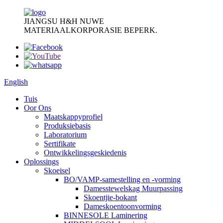
JIANGSU H&H NUWE
MATERIAALKORPORASIE BEPERK.
English
Tuis
Oor Ons
Maatskappyprofiel
Produksiebasis
Laboratorium
Sertifikate
Ontwikkelingsgeskiedenis
Oplossings
Skoeisel
BO/VAMP-samestelling en -vorming
Damesstewelskag Muurpassing
Skoentjie-bokant
Dameskoentoonvorming
BINNESOLE Laminering