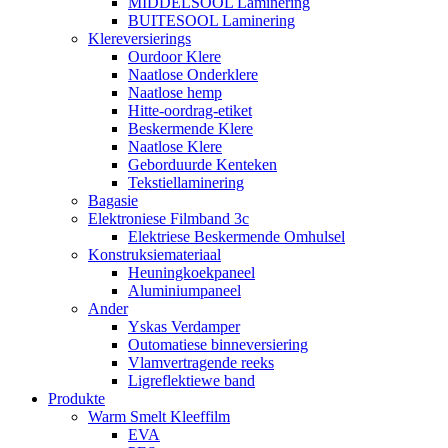
MIDDELSOOL Laminering
BUITESOOL Laminering
Klereversierings
Ourdoor Klere
Naatlose Onderklere
Naatlose hemp
Hitte-oordrag-etiket
Beskermende Klere
Naatlose Klere
Geborduurde Kenteken
Tekstiellaminering
Bagasie
Elektroniese Filmband 3c
Elektriese Beskermende Omhulsel
Konstruksiemateriaal
Heuningkoekpaneel
Aluminiumpaneel
Ander
Yskas Verdamper
Outomatiese binneversiering
Vlamvertragende reeks
Ligreflektiewe band
Produkte
Warm Smelt Kleeffilm
EVA