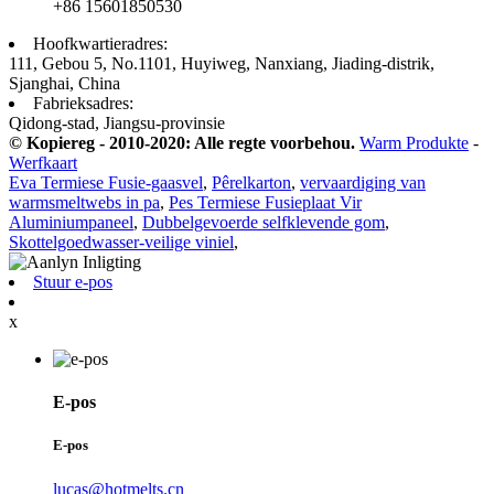
+86 15601850530
Hoofkwartieradres:
111, Gebou 5, No.1101, Huyiweg, Nanxiang, Jiading-distrik,
Sjanghai, China
Fabrieksadres:
Qidong-stad, Jiangsu-provinsie
© Kopiereg - 2010-2020: Alle regte voorbehou.
Warm Produkte
-
Werfkaart
Eva Termiese Fusie-gaasvel
,
Pêrelkarton
,
vervaardiging van
warmsmeltwebs in pa
,
Pes Termiese Fusieplaat Vir
Aluminiumpaneel
,
Dubbelgevoerde selfklevende gom
,
Skottelgoedwasser-veilige viniel
,
Stuur e-pos
x
E-pos
E-pos
lucas@hotmelts.cn