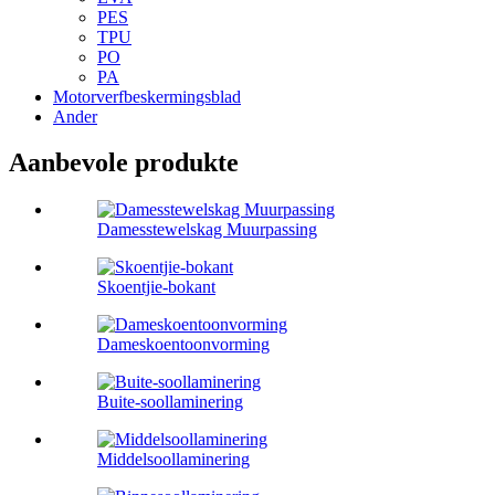
PES
TPU
PO
PA
Motorverfbeskermingsblad
Ander
Aanbevole produkte
Damesstewelskag Muurpassing
Skoentjie-bokant
Dameskoentoonvorming
Buite-soollaminering
Middelsoollaminering