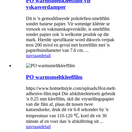
PO warmsmeltkleeffilm vir
yskasverdamper
Dit is 'n gemodifiseerde poliolefien-smeltfilm
sonder basiese papier. Vir sommige kliënte se
versoek en vakmanskapverskille, is smeltfilm
sonder papier ook 'n welkome produk op die
mark. Hierdie spesifikasie word dikwels verpak
teen 200 m/rol en gevul met borrelfilm met 'n
papierbuisdiameter van 7.6 cm. ...
navraag
detail
PO warmsmeltkleeffilm
https://www.hotmeltstyle.com/uploads/Hot-melt-
adhesive-film.mp4 Die afskilsterktetoets gebruik
'n 0.25 mm kleeffilm, skil die vrystellingspapier
van die film af, plaas dit tussen twee
katoendoeke, druk dit vir 6-8 sekondes by 'n
temperatuur van 110-120 ℃, koel dit vir 30
minute af en voer dan 'n afskilfering uit ...
navraag
detail