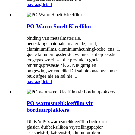
navraag
detail
PO Warm Smelt Kleeffilm
binding van metaalmateriale,
bedekkingsmateriale, materiale, hout,
aluminiumfilms, aluminiumheuningkoeke, ens. 1.
goeie lamineringssterkte: wanneer dit op tekstiel
toegepas word, sal die produk 'n goeie
bindingsprestasie hê. 2. Nie-giftig en
omgewingsvriendelik: Dit sal nie onaangename
reuk afgee nie en sal nie ...
navraag
detail
PO warmsmeltkleeffilm vir
borduurplakkers
Dit is 'n PO-warmsmeltkleeffilm bedek op
glasien dubbel-silikon vrystellingspapier.
Tekstielstof, katoenstof, aluminiumbord,