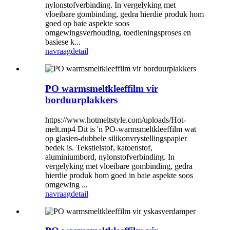
nylonstofverbinding. In vergelyking met
vloeibare gombinding, gedra hierdie produk hom
goed op baie aspekte soos
omgewingsverhouding, toedieningsproses en
basiese k...
navraag
detail
PO warmsmeltkleeffilm vir
borduurplakkers
https://www.hotmeltstyle.com/uploads/Hot-
melt.mp4 Dit is 'n PO-warmsmeltkleeffilm wat
op glasien-dubbele silikonvrystellingspapier
bedek is. Tekstielstof, katoenstof,
aluminiumbord, nylonstofverbinding. In
vergelyking met vloeibare gombinding, gedra
hierdie produk hom goed in baie aspekte soos
omgewing ...
navraag
detail