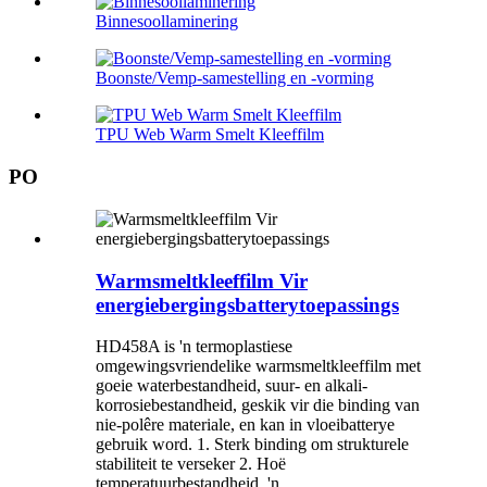
Binnesoollaminering
Boonste/Vemp-samestelling en -vorming
TPU Web Warm Smelt Kleeffilm
PO
Warmsmeltkleeffilm Vir
energiebergingsbatterytoepassings
HD458A is 'n termoplastiese
omgewingsvriendelike warmsmeltkleeffilm met
goeie waterbestandheid, suur- en alkali-
korrosiebestandheid, geskik vir die binding van
nie-polêre materiale, en kan in vloeibatterye
gebruik word. 1. Sterk binding om strukturele
stabiliteit te verseker 2. Hoë
temperatuurbestandheid, 'n...