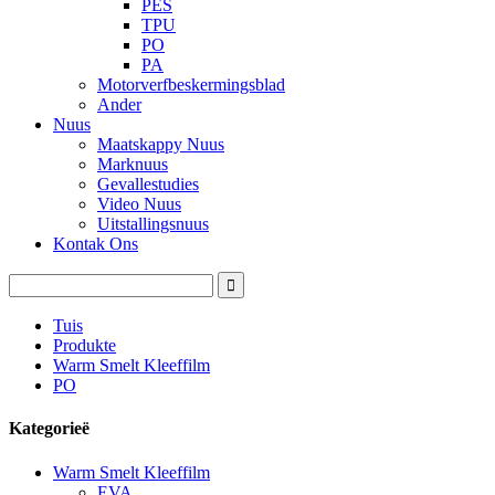
PES
TPU
PO
PA
Motorverfbeskermingsblad
Ander
Nuus
Maatskappy Nuus
Marknuus
Gevallestudies
Video Nuus
Uitstallingsnuus
Kontak Ons
Tuis
Produkte
Warm Smelt Kleeffilm
PO
Kategorieë
Warm Smelt Kleeffilm
EVA