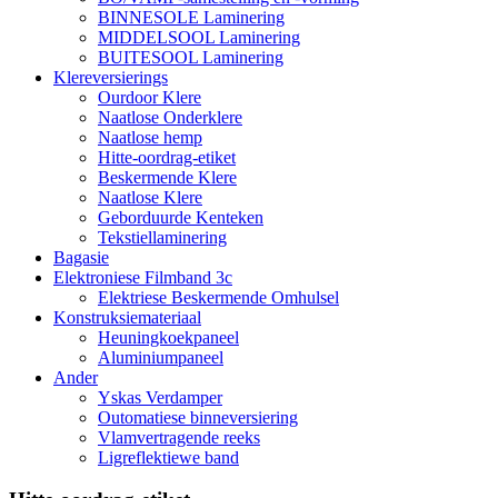
BINNESOLE Laminering
MIDDELSOOL Laminering
BUITESOOL Laminering
Klereversierings
Ourdoor Klere
Naatlose Onderklere
Naatlose hemp
Hitte-oordrag-etiket
Beskermende Klere
Naatlose Klere
Geborduurde Kenteken
Tekstiellaminering
Bagasie
Elektroniese Filmband 3c
Elektriese Beskermende Omhulsel
Konstruksiemateriaal
Heuningkoekpaneel
Aluminiumpaneel
Ander
Yskas Verdamper
Outomatiese binneversiering
Vlamvertragende reeks
Ligreflektiewe band