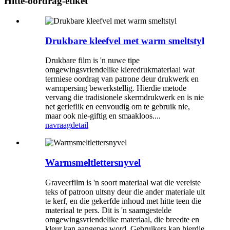
Hitte-oordrag-etiket
Drukbare kleefvel met warm smeltstyl
Drukbare film is 'n nuwe tipe
omgewingsvriendelike kleredrukmateriaal wat
termiese oordrag van patrone deur drukwerk en
warmpersing bewerkstellig. Hierdie metode
vervang die tradisionele skermdrukwerk en is nie
net gerieflik en eenvoudig om te gebruik nie,
maar ook nie-giftig en smaakloos....
navraag
detail
Warmsmeltlettersnyvel
Graveerfilm is 'n soort materiaal wat die vereiste
teks of patroon uitsny deur die ander materiale uit
te kerf, en die gekerfde inhoud met hitte teen die
materiaal te pers. Dit is 'n saamgestelde
omgewingsvriendelike materiaal, die breedte en
kleur kan aangepas word. Gebruikers kan hierdie