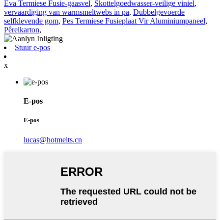
Eva Termiese Fusie-gaasvel
,
Skottelgoedwasser-veilige viniel
,
vervaardiging van warmsmeltwebs in pa
,
Dubbelgevoerde
selfklevende gom
,
Pes Termiese Fusieplaat Vir Aluminiumpaneel
,
Pêrelkarton
,
Stuur e-pos
x
E-pos
E-pos
lucas@hotmelts.cn