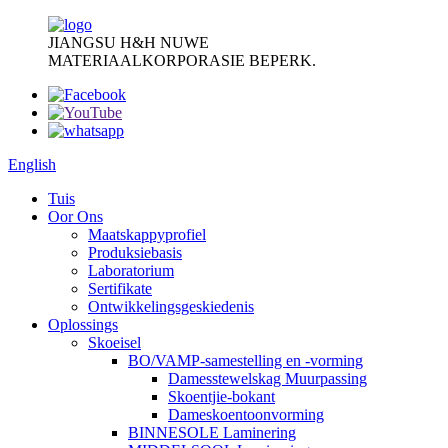
JIANGSU H&H NUWE
MATERIAALKORPORASIE BEPERK.
English
Tuis
Oor Ons
Maatskappyprofiel
Produksiebasis
Laboratorium
Sertifikate
Ontwikkelingsgeskiedenis
Oplossings
Skoeisel
BO/VAMP-samestelling en -vorming
Damesstewelskag Muurpassing
Skoentjie-bokant
Dameskoentoonvorming
BINNESOLE Laminering