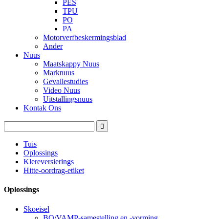
PES
TPU
PO
PA
Motorverfbeskermingsblad
Ander
Nuus
Maatskappy Nuus
Marknuus
Gevallestudies
Video Nuus
Uitstallingsnuus
Kontak Ons
Tuis
Oplossings
Klereversierings
Hitte-oordrag-etiket
Oplossings
Skoeisel
BO/VAMP-samestelling en -vorming