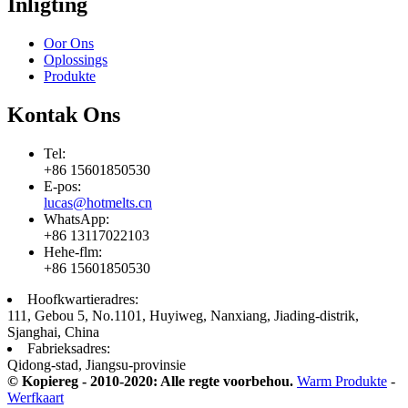
Inligting
Oor Ons
Oplossings
Produkte
Kontak Ons
Tel:
+86 15601850530
E-pos:
lucas@hotmelts.cn
WhatsApp:
+86 13117022103
Hehe-flm:
+86 15601850530
Hoofkwartieradres:
111, Gebou 5, No.1101, Huyiweg, Nanxiang, Jiading-distrik,
Sjanghai, China
Fabrieksadres:
Qidong-stad, Jiangsu-provinsie
© Kopiereg - 2010-2020: Alle regte voorbehou.
Warm Produkte
-
Werfkaart