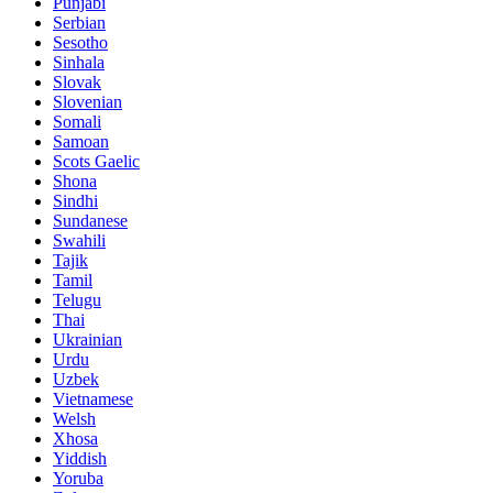
Punjabi
Serbian
Sesotho
Sinhala
Slovak
Slovenian
Somali
Samoan
Scots Gaelic
Shona
Sindhi
Sundanese
Swahili
Tajik
Tamil
Telugu
Thai
Ukrainian
Urdu
Uzbek
Vietnamese
Welsh
Xhosa
Yiddish
Yoruba