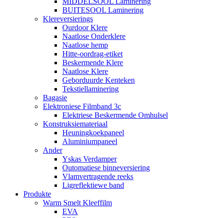
MIDDELSOOL Laminering
BUITESOOL Laminering
Klereversierings
Ourdoor Klere
Naatlose Onderklere
Naatlose hemp
Hitte-oordrag-etiket
Beskermende Klere
Naatlose Klere
Geborduurde Kenteken
Tekstiellaminering
Bagasie
Elektroniese Filmband 3c
Elektriese Beskermende Omhulsel
Konstruksiemateriaal
Heuningkoekpaneel
Aluminiumpaneel
Ander
Yskas Verdamper
Outomatiese binneversiering
Vlamvertragende reeks
Ligreflektiewe band
Produkte
Warm Smelt Kleeffilm
EVA