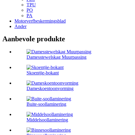
TPU
PO
PA
Motorverfbeskermingsblad
Ander
Aanbevole produkte
Damesstewelskag Muurpassing
Skoentjie-bokant
Dameskoentoonvorming
Buite-soollaminering
Middelsoollaminering