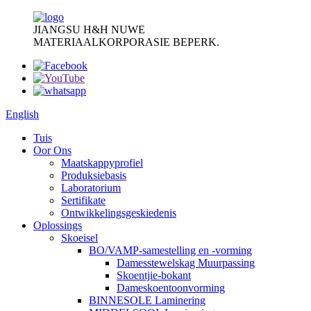
JIANGSU H&H NUWE
MATERIAALKORPORASIE BEPERK.
English
Tuis
Oor Ons
Maatskappyprofiel
Produksiebasis
Laboratorium
Sertifikate
Ontwikkelingsgeskiedenis
Oplossings
Skoeisel
BO/VAMP-samestelling en -vorming
Damesstewelskag Muurpassing
Skoentjie-bokant
Dameskoentoonvorming
BINNESOLE Laminering