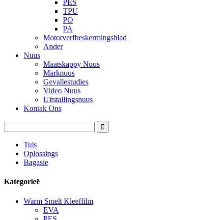
PES
TPU
PO
PA
Motorverfbeskermingsblad
Ander
Nuus
Maatskappy Nuus
Marknuus
Gevallestudies
Video Nuus
Uitstallingsnuus
Kontak Ons
Tuis
Oplossings
Bagasie
Kategorieë
Warm Smelt Kleeffilm
EVA
PES