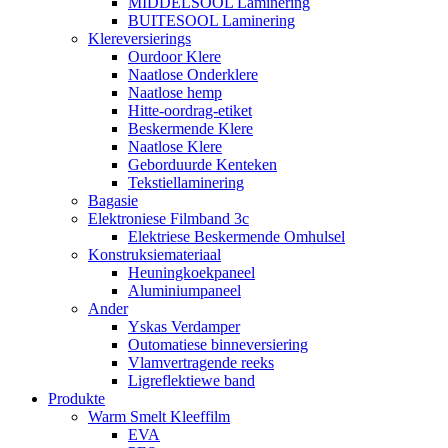
MIDDELSOOL Laminering
BUITESOOL Laminering
Klereversierings
Ourdoor Klere
Naatlose Onderklere
Naatlose hemp
Hitte-oordrag-etiket
Beskermende Klere
Naatlose Klere
Geborduurde Kenteken
Tekstiellaminering
Bagasie
Elektroniese Filmband 3c
Elektriese Beskermende Omhulsel
Konstruksiemateriaal
Heuningkoekpaneel
Aluminiumpaneel
Ander
Yskas Verdamper
Outomatiese binneversiering
Vlamvertragende reeks
Ligreflektiewe band
Produkte
Warm Smelt Kleeffilm
EVA