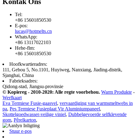
Kontak Ons
Tel:
+86 15601850530
E-pos:
lucas@hotmelts.cn
WhatsApp:
+86 13117022103
Hehe-flm:
+86 15601850530
Hoofkwartieradres:
111, Gebou 5, No.1101, Huyiweg, Nanxiang, Jiading-distrik,
Sjanghai, China
Fabrieksadres:
Qidong-stad, Jiangsu-provinsie
© Kopiereg - 2010-2020: Alle regte voorbehou.
Warm Produkte
-
Werfkaart
Eva Termiese Fusie-gaasvel
,
vervaardiging van warmsmeltwebs in
pa
,
Pes Termiese Fusieplaat Vir Aluminiumpaneel
,
Skottelgoedwasser-veilige viniel
,
Dubbelgevoerde selfklevende
gom
,
Pêrelkarton
,
Stuur e-pos