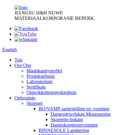
JIANGSU H&H NUWE
MATERIAALKORPORASIE BEPERK.
English
Tuis
Oor Ons
Maatskappyprofiel
Produksiebasis
Laboratorium
Sertifikate
Ontwikkelingsgeskiedenis
Oplossings
Skoeisel
BO/VAMP-samestelling en -vorming
Damesstewelskag Muurpassing
Skoentjie-bokant
Dameskoentoonvorming
BINNESOLE Laminering