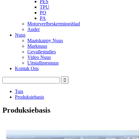
PES
TPU
PO
PA
Motorverfbeskermingsblad
Ander
Nuus
Maatskappy Nuus
Marknuus
Gevallestudies
Video Nuus
Uitstallingsnuus
Kontak Ons
Tuis
Produksiebasis
Produksiebasis