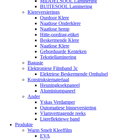
MIDDELSOOL Laminering
BUITESOOL Laminering
Klereversierings
Ourdoor Klere
Naatlose Onderklere
Naatlose hemp
Hitte-oordrag-etiket
Beskermende Klere
Naatlose Klere
Geborduurde Kenteken
Tekstiellaminering
Bagasie
Elektroniese Filmband 3c
Elektriese Beskermende Omhulsel
Konstruksiemateriaal
Heuningkoekpaneel
Aluminiumpaneel
Ander
Yskas Verdamper
Outomatiese binneversiering
Vlamvertragende reeks
Ligreflektiewe band
Produkte
Warm Smelt Kleeffilm
EVA