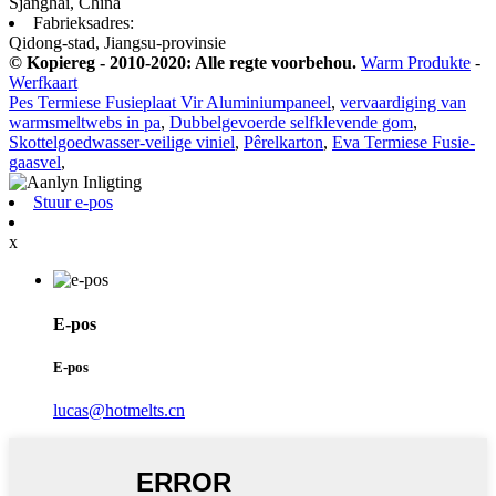
Sjanghai, China
Fabrieksadres:
Qidong-stad, Jiangsu-provinsie
© Kopiereg - 2010-2020: Alle regte voorbehou.
Warm Produkte
-
Werfkaart
Pes Termiese Fusieplaat Vir Aluminiumpaneel
,
vervaardiging van
warmsmeltwebs in pa
,
Dubbelgevoerde selfklevende gom
,
Skottelgoedwasser-veilige viniel
,
Pêrelkarton
,
Eva Termiese Fusie-
gaasvel
,
Stuur e-pos
x
E-pos
E-pos
lucas@hotmelts.cn