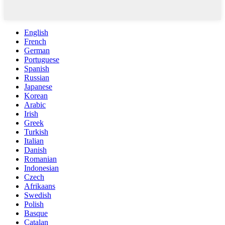
English
French
German
Portuguese
Spanish
Russian
Japanese
Korean
Arabic
Irish
Greek
Turkish
Italian
Danish
Romanian
Indonesian
Czech
Afrikaans
Swedish
Polish
Basque
Catalan