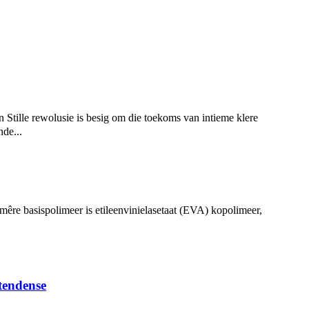
 rewolusie is besig om die toekoms van intieme klere
de...
imêre basispolimeer is etileenvinielasetaat (EVA) kopolimeer,
tendense