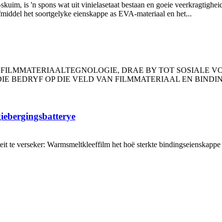
m, is 'n spons wat uit vinielasetaat bestaan ​​en goeie veerkragtigh
iddel het soortgelyke eienskappe as EVA-materiaal en het...
 FILMMATERIAALTEGNOLOGIE, DRAE BY TOT SOSIALE V
 DIE BEDRYF OP DIE VELD VAN FILMMATERIAAL EN BIND
iebergingsbatterye
t te verseker: Warmsmeltkleeffilm het hoë sterkte bindingseienskappe 