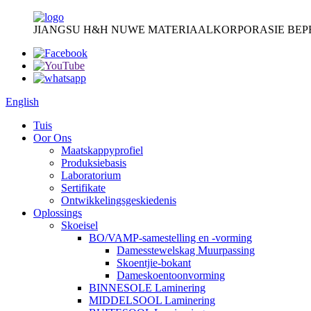
JIANGSU H&H NUWE MATERIAALKORPORASIE BEP
English
Tuis
Oor Ons
Maatskappyprofiel
Produksiebasis
Laboratorium
Sertifikate
Ontwikkelingsgeskiedenis
Oplossings
Skoeisel
BO/VAMP-samestelling en -vorming
Damesstewelskag Muurpassing
Skoentjie-bokant
Dameskoentoonvorming
BINNESOLE Laminering
MIDDELSOOL Laminering