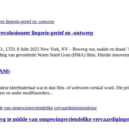
volusioneer lingerie-gerief en -ontwerp
ulie 2025 New York, NY – Beweeg oor, naalde en draad. 'n Stille
rding van gevorderde Warm Smelt Gom (HMA) films. Hierdie innoveren
MAM)
astiese kleefmateriaal wat in dun film- of webvorm verskaf word. Die pr
ers en ander modifiseerders...
yg te midde van omgewingsvriendelike vervaardigings