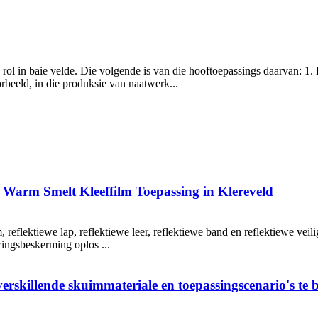
ol in baie velde. Die volgende is van die hooftoepassings daarvan: 1.
rbeeld, in die produksie van naatwerk...
arm Smelt Kleeffilm Toepassing in Klereveld
lm, reflektiewe lap, reflektiewe leer, reflektiewe band en reflektiewe v
ingsbeskerming oplos ...
skillende skuimmateriale en toepassingscenario's te b