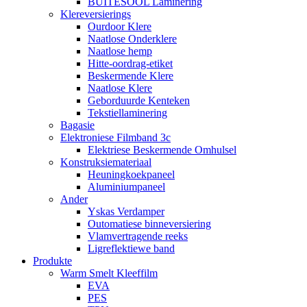
BUITESOOL Laminering
Klereversierings
Ourdoor Klere
Naatlose Onderklere
Naatlose hemp
Hitte-oordrag-etiket
Beskermende Klere
Naatlose Klere
Geborduurde Kenteken
Tekstiellaminering
Bagasie
Elektroniese Filmband 3c
Elektriese Beskermende Omhulsel
Konstruksiemateriaal
Heuningkoekpaneel
Aluminiumpaneel
Ander
Yskas Verdamper
Outomatiese binneversiering
Vlamvertragende reeks
Ligreflektiewe band
Produkte
Warm Smelt Kleeffilm
EVA
PES