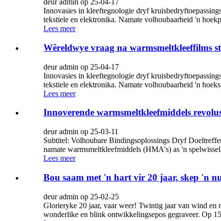
deur admin op 25-04-17
Innovasies in kleeftegnologie dryf kruisbedryftoepassin
tekstiele en elektronika. Namate volhoubaarheid 'n hoekp
Lees meer
Wêreldwye vraag na warmsmeltkleeffilms st
deur admin op 25-04-17
Innovasies in kleeftegnologie dryf kruisbedryftoepassin
tekstiele en elektronika. Namate volhoubaarheid 'n hoeks
Lees meer
Innoverende warmsmeltkleefmiddels revolus
deur admin op 25-03-11
Subtitel: Volhoubare Bindingsoplossings Dryf Doeltref
namate warmsmeltkleefmiddels (HMA's) as 'n spelwisselaa
Lees meer
Bou saam met 'n hart vir 20 jaar, skep 'n n
deur admin op 25-02-25
Glorieryke 20 jaar, vaar weer! Twintig jaar van wind en 
wonderlike en blink ontwikkelingsepos gegraveer. Op 15