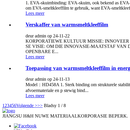
1. EVA-skuimbinding: EVA-skuim, ook bekend as EVA-skui
om EVA-smeltkleeffilm te gebruik, want EVA-smeltkleefm
Lees meer
Verskaffer van warmsmeltkleeffilm
deur admin op 24-11-22
KORPORATIEWE KULTUUR MISSIE: INNOVEER
SE VISIE: OM DIE INNOVASIE-MAATSTAF VAN
OPENBARE E...
Lees meer
Toepassing van warmsmeltkleeffilm in energ
deur admin op 24-11-13
Model：HD458A 1. Sterk binding om strukturele stabilitei
afvoermateriale en p stewig bind...
Lees meer
1
2
3
4
5
6
Volgende >
>>
Bladsy 1 / 8
JIANGSU H&H NUWE MATERIAALKORPORASIE BEPERK.