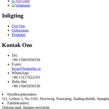
Inligting
Oor Ons
Oplossings
Produkte
Kontak Ons
Tel:
+86 15601850530
E-pos:
lucas@hotmelts.cn
WhatsApp:
+86 13117022103
Hehe-flm:
+86 15601850530
Hoofkwartieradres:
111, Gebou 5, No.1101, Huyiweg, Nanxiang, Jiading-distrik, Sjangha
Fabrieksadres:
Qidong-stad, Jiangsu-provinsie