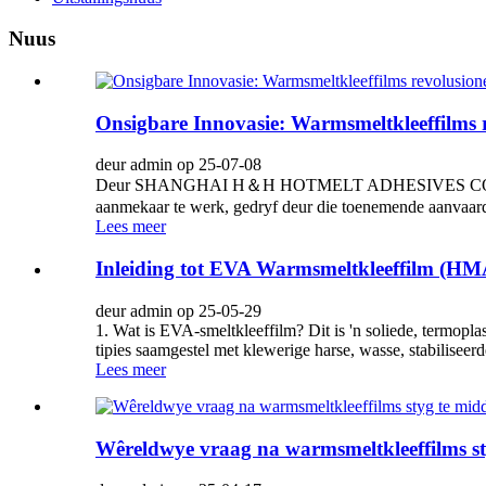
Nuus
Onsigbare Innovasie: Warmsmeltkleeffilms re
deur admin op 25-07-08
Deur SHANGHAI H＆H HOTMELT ADHESIVES CO., LTD. 8 J
aanmekaar te werk, gedryf deur die toenemende aanvaa
Lees meer
Inleiding tot EVA Warmsmeltkleeffilm (H
deur admin op 25-05-29
1. Wat is EVA-smeltkleeffilm? Dit is 'n soliede, termopl
tipies saamgestel met klewerige harse, wasse, stabiliseerd
Lees meer
Wêreldwye vraag na warmsmeltkleeffilms st