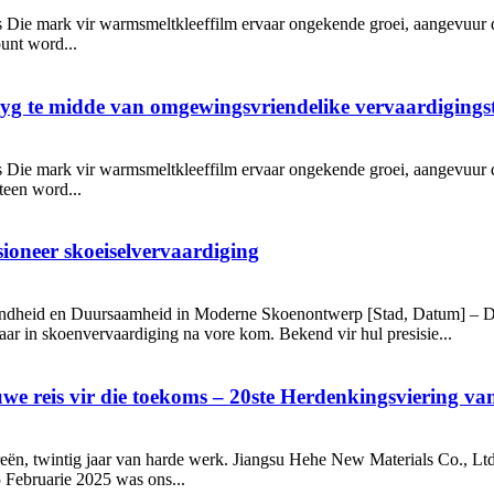
gs Die mark vir warmsmeltkleeffilm ervaar ongekende groei, aangevuur d
unt word...
yg te midde van omgewingsvriendelike vervaardigings
gs Die mark vir warmsmeltkleeffilm ervaar ongekende groei, aangevuur d
teen word...
ioneer skoeiselvervaardiging
fendheid en Duursaamheid in Moderne Skoenontwerp [Stad, Datum] – D
r in skoenvervaardiging na vore kom. Bekend vir hul presisie...
uwe reis vir die toekoms – 20ste Herdenkingsviering v
reën, twintig jaar van harde werk. Jiangsu Hehe New Materials Co., Ltd
 Februarie 2025 was ons...