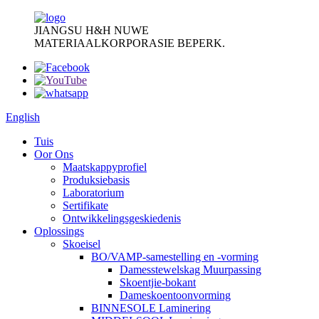
JIANGSU H&H NUWE
MATERIAALKORPORASIE BEPERK.
English
Tuis
Oor Ons
Maatskappyprofiel
Produksiebasis
Laboratorium
Sertifikate
Ontwikkelingsgeskiedenis
Oplossings
Skoeisel
BO/VAMP-samestelling en -vorming
Damesstewelskag Muurpassing
Skoentjie-bokant
Dameskoentoonvorming
BINNESOLE Laminering