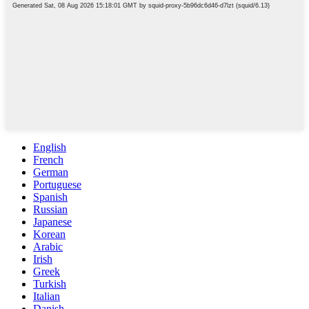
English
French
German
Portuguese
Spanish
Russian
Japanese
Korean
Arabic
Irish
Greek
Turkish
Italian
Danish