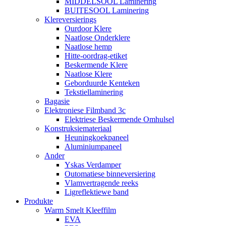
MIDDELSOOL Laminering
BUITESOOL Laminering
Klereversierings
Ourdoor Klere
Naatlose Onderklere
Naatlose hemp
Hitte-oordrag-etiket
Beskermende Klere
Naatlose Klere
Geborduurde Kenteken
Tekstiellaminering
Bagasie
Elektroniese Filmband 3c
Elektriese Beskermende Omhulsel
Konstruksiemateriaal
Heuningkoekpaneel
Aluminiumpaneel
Ander
Yskas Verdamper
Outomatiese binneversiering
Vlamvertragende reeks
Ligreflektiewe band
Produkte
Warm Smelt Kleeffilm
EVA