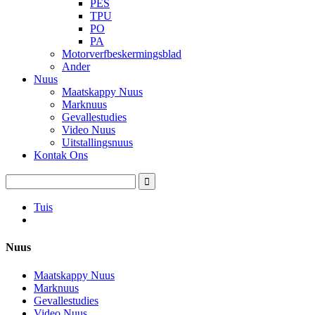
PES
TPU
PO
PA
Motorverfbeskermingsblad
Ander
Nuus
Maatskappy Nuus
Marknuus
Gevallestudies
Video Nuus
Uitstallingsnuus
Kontak Ons
Tuis
Nuus
Maatskappy Nuus
Marknuus
Gevallestudies
Video Nuus