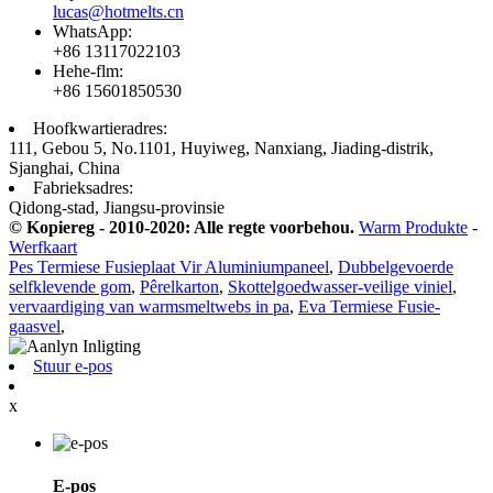
lucas@hotmelts.cn
WhatsApp:
+86 13117022103
Hehe-flm:
+86 15601850530
Hoofkwartieradres:
111, Gebou 5, No.1101, Huyiweg, Nanxiang, Jiading-distrik,
Sjanghai, China
Fabrieksadres:
Qidong-stad, Jiangsu-provinsie
© Kopiereg - 2010-2020: Alle regte voorbehou.
Warm Produkte
-
Werfkaart
Pes Termiese Fusieplaat Vir Aluminiumpaneel
,
Dubbelgevoerde
selfklevende gom
,
Pêrelkarton
,
Skottelgoedwasser-veilige viniel
,
vervaardiging van warmsmeltwebs in pa
,
Eva Termiese Fusie-
gaasvel
,
Stuur e-pos
x
E-pos