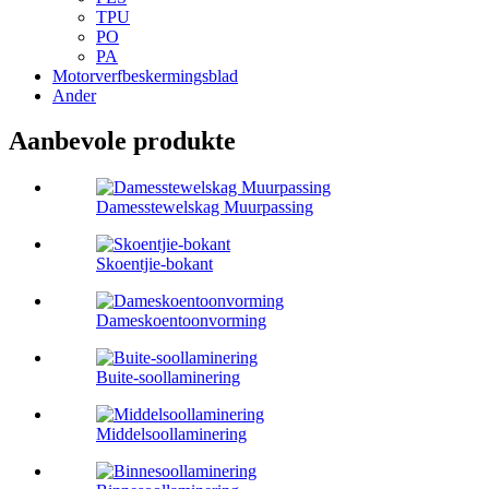
TPU
PO
PA
Motorverfbeskermingsblad
Ander
Aanbevole produkte
Damesstewelskag Muurpassing
Skoentjie-bokant
Dameskoentoonvorming
Buite-soollaminering
Middelsoollaminering