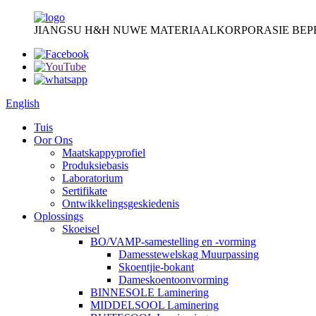
JIANGSU H&H NUWE MATERIAALKORPORASIE BEP
English
Tuis
Oor Ons
Maatskappyprofiel
Produksiebasis
Laboratorium
Sertifikate
Ontwikkelingsgeskiedenis
Oplossings
Skoeisel
BO/VAMP-samestelling en -vorming
Damesstewelskag Muurpassing
Skoentjie-bokant
Dameskoentoonvorming
BINNESOLE Laminering
MIDDELSOOL Laminering