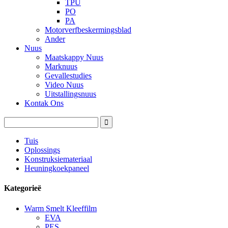
TPU
PO
PA
Motorverfbeskermingsblad
Ander
Nuus
Maatskappy Nuus
Marknuus
Gevallestudies
Video Nuus
Uitstallingsnuus
Kontak Ons
Tuis
Oplossings
Konstruksiemateriaal
Heuningkoekpaneel
Kategorieë
Warm Smelt Kleeffilm
EVA
PES