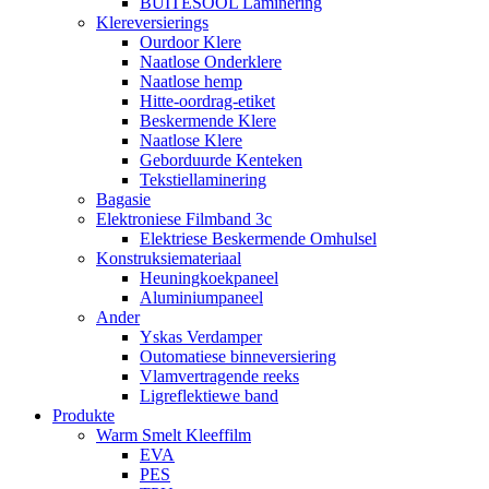
BUITESOOL Laminering
Klereversierings
Ourdoor Klere
Naatlose Onderklere
Naatlose hemp
Hitte-oordrag-etiket
Beskermende Klere
Naatlose Klere
Geborduurde Kenteken
Tekstiellaminering
Bagasie
Elektroniese Filmband 3c
Elektriese Beskermende Omhulsel
Konstruksiemateriaal
Heuningkoekpaneel
Aluminiumpaneel
Ander
Yskas Verdamper
Outomatiese binneversiering
Vlamvertragende reeks
Ligreflektiewe band
Produkte
Warm Smelt Kleeffilm
EVA
PES