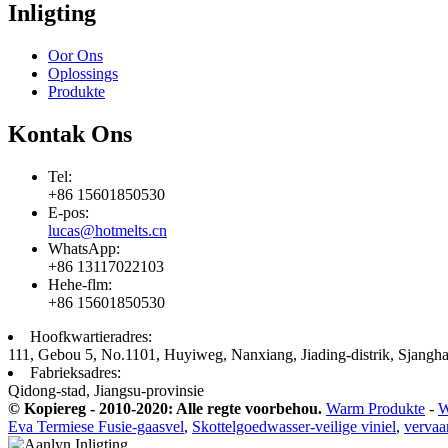
Inligting
Oor Ons
Oplossings
Produkte
Kontak Ons
Tel:
+86 15601850530
E-pos:
lucas@hotmelts.cn
WhatsApp:
+86 13117022103
Hehe-flm:
+86 15601850530
Hoofkwartieradres:
111, Gebou 5, No.1101, Huyiweg, Nanxiang, Jiading-distrik, Sjangha
Fabrieksadres:
Qidong-stad, Jiangsu-provinsie
© Kopiereg - 2010-2020: Alle regte voorbehou.
Warm Produkte
-
W
Eva Termiese Fusie-gaasvel
,
Skottelgoedwasser-veilige viniel
,
vervaa