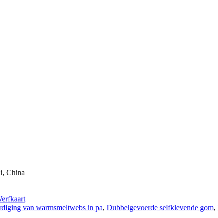
i, China
erfkaart
rdiging van warmsmeltwebs in pa
,
Dubbelgevoerde selfklevende gom
,