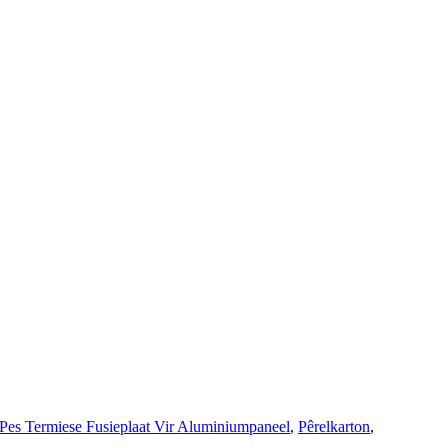
Pes Termiese Fusieplaat Vir Aluminiumpaneel
,
Pêrelkarton
,