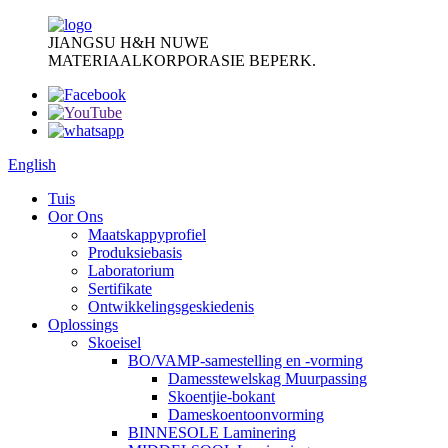
JIANGSU H&H NUWE
MATERIAALKORPORASIE BEPERK.
English
Tuis
Oor Ons
Maatskappyprofiel
Produksiebasis
Laboratorium
Sertifikate
Ontwikkelingsgeskiedenis
Oplossings
Skoeisel
BO/VAMP-samestelling en -vorming
Damesstewelskag Muurpassing
Skoentjie-bokant
Dameskoentoonvorming
BINNESOLE Laminering