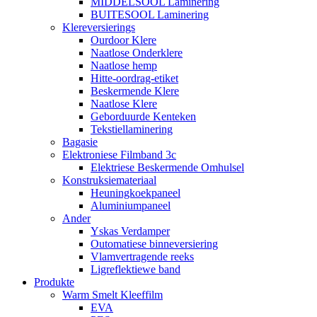
MIDDELSOOL Laminering
BUITESOOL Laminering
Klereversierings
Ourdoor Klere
Naatlose Onderklere
Naatlose hemp
Hitte-oordrag-etiket
Beskermende Klere
Naatlose Klere
Geborduurde Kenteken
Tekstiellaminering
Bagasie
Elektroniese Filmband 3c
Elektriese Beskermende Omhulsel
Konstruksiemateriaal
Heuningkoekpaneel
Aluminiumpaneel
Ander
Yskas Verdamper
Outomatiese binneversiering
Vlamvertragende reeks
Ligreflektiewe band
Produkte
Warm Smelt Kleeffilm
EVA