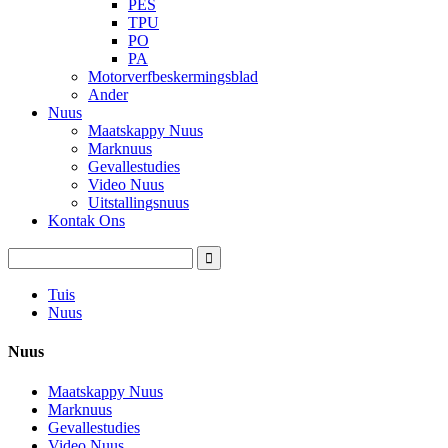
PES
TPU
PO
PA
Motorverfbeskermingsblad
Ander
Nuus
Maatskappy Nuus
Marknuus
Gevallestudies
Video Nuus
Uitstallingsnuus
Kontak Ons
Tuis
Nuus
Nuus
Maatskappy Nuus
Marknuus
Gevallestudies
Video Nuus