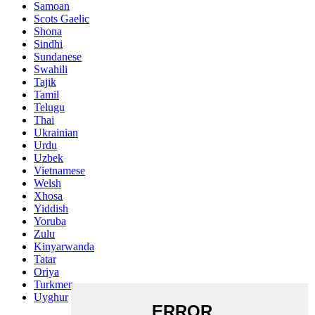
Samoan
Scots Gaelic
Shona
Sindhi
Sundanese
Swahili
Tajik
Tamil
Telugu
Thai
Ukrainian
Urdu
Uzbek
Vietnamese
Welsh
Xhosa
Yiddish
Yoruba
Zulu
Kinyarwanda
Tatar
Oriya
Turkmen
Uyghur