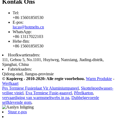
Kontak Ons
Tel:
+86 15601850530
E-pos:
lucas@hotmelts.cn
WhatsApp:
+86 13117022103
Hehe-flm:
+86 15601850530
Hoofkwartieradres:
111, Gebou 5, No.1101, Huyiweg, Nanxiang, Jiading-distrik,
Sjanghai, China
Fabrieksadres:
Qidong-stad, Jiangsu-provinsie
© Kopiereg - 2010-2020: Alle regte voorbehou.
Warm Produkte
-
Werfkaart
Pes Termiese Fusieplaat Vir Aluminiumpaneel
,
Skottelgoedwasser-
veilige viniel
,
Eva Termiese Fusie-gaasvel
,
Pêrelkarton
,
vervaardiging van warmsmeltwebs in pa
,
Dubbelgevoerde
selfklevende gom
,
Stuur e-pos