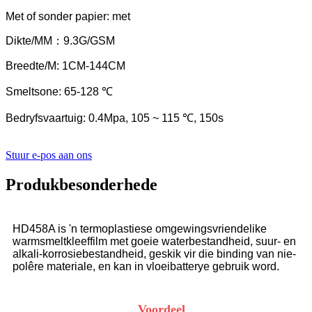
Met of sonder papier: met
Dikte/MM：9.3G/GSM
Breedte/M: 1CM-144CM
Smeltsone: 65-128 ℃
Bedryfsvaartuig: 0.4Mpa, 105 ~ 115 ℃, 150s
Stuur e-pos aan ons
Produkbesonderhede
HD458A is 'n termoplastiese omgewingsvriendelike
warmsmeltkleeffilm met goeie waterbestandheid, suur- en
alkali-korrosiebestandheid, geskik vir die binding van nie-
polêre materiale, en kan in vloeibatterye gebruik word.
Voordeel