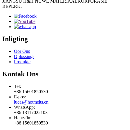
JIANGSU H&H NUWE MATERIAALKORPORASIE
BEPERK.
Inligting
Oor Ons
Oplossings
Produkte
Kontak Ons
Tel:
+86 15601850530
E-pos:
lucas@hotmelts.cn
WhatsApp:
+86 13117022103
Hehe-flm:
+86 15601850530