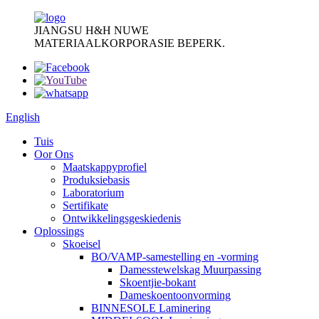
JIANGSU H&H NUWE
MATERIAALKORPORASIE BEPERK.
English
Tuis
Oor Ons
Maatskappyprofiel
Produksiebasis
Laboratorium
Sertifikate
Ontwikkelingsgeskiedenis
Oplossings
Skoeisel
BO/VAMP-samestelling en -vorming
Damesstewelskag Muurpassing
Skoentjie-bokant
Dameskoentoonvorming
BINNESOLE Laminering