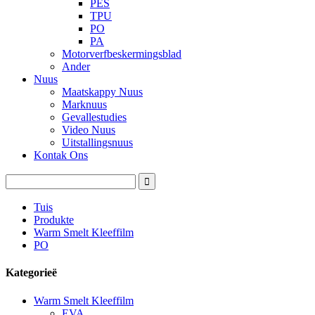
PES
TPU
PO
PA
Motorverfbeskermingsblad
Ander
Nuus
Maatskappy Nuus
Marknuus
Gevallestudies
Video Nuus
Uitstallingsnuus
Kontak Ons
Tuis
Produkte
Warm Smelt Kleeffilm
PO
Kategorieë
Warm Smelt Kleeffilm
EVA