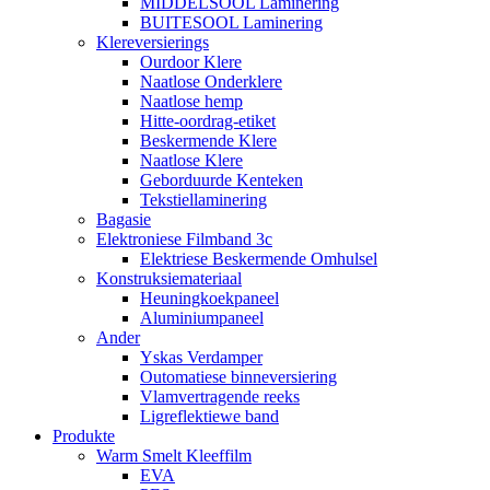
MIDDELSOOL Laminering
BUITESOOL Laminering
Klereversierings
Ourdoor Klere
Naatlose Onderklere
Naatlose hemp
Hitte-oordrag-etiket
Beskermende Klere
Naatlose Klere
Geborduurde Kenteken
Tekstiellaminering
Bagasie
Elektroniese Filmband 3c
Elektriese Beskermende Omhulsel
Konstruksiemateriaal
Heuningkoekpaneel
Aluminiumpaneel
Ander
Yskas Verdamper
Outomatiese binneversiering
Vlamvertragende reeks
Ligreflektiewe band
Produkte
Warm Smelt Kleeffilm
EVA