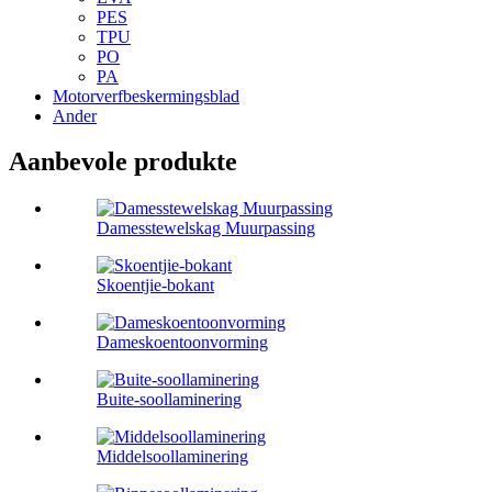
PES
TPU
PO
PA
Motorverfbeskermingsblad
Ander
Aanbevole produkte
Damesstewelskag Muurpassing
Skoentjie-bokant
Dameskoentoonvorming
Buite-soollaminering
Middelsoollaminering