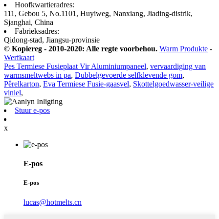
Hoofkwartieradres:
111, Gebou 5, No.1101, Huyiweg, Nanxiang, Jiading-distrik,
Sjanghai, China
Fabrieksadres:
Qidong-stad, Jiangsu-provinsie
© Kopiereg - 2010-2020: Alle regte voorbehou.
Warm Produkte
-
Werfkaart
Pes Termiese Fusieplaat Vir Aluminiumpaneel
,
vervaardiging van
warmsmeltwebs in pa
,
Dubbelgevoerde selfklevende gom
,
Pêrelkarton
,
Eva Termiese Fusie-gaasvel
,
Skottelgoedwasser-veilige
viniel
,
Stuur e-pos
x
E-pos
E-pos
lucas@hotmelts.cn