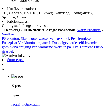
+86 15601850530
Hoofkwartieradres:
111, Gebou 5, No.1101, Huyiweg, Nanxiang, Jiading-distrik,
Sjanghai, China
Fabrieksadres:
Qidong-stad, Jiangsu-provinsie
© Kopiereg - 2010-2020: Alle regte voorbehou.
Warm Produkte
-
Werfkaart
Pêrelkarton
,
Skottelgoedwasser-veilige viniel
,
Pes Termiese
Fusieplaat Vir Aluminiumpaneel
,
Dubbelgevoerde selfklevende
gom
,
vervaardiging van warmsmeltwebs in pa
,
Eva Termiese Fusie-
gaasvel
,
Stuur e-pos
x
E-pos
E-pos
lucas@hotmelts.cn