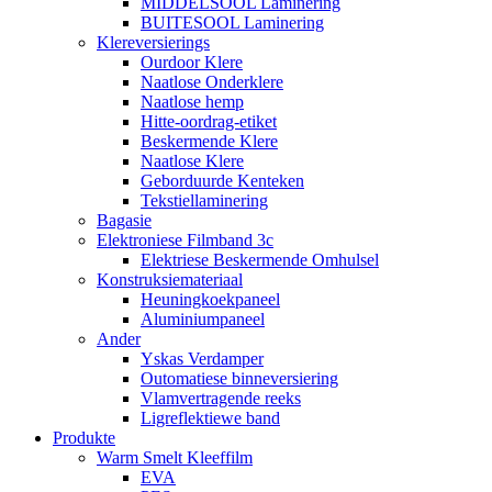
MIDDELSOOL Laminering
BUITESOOL Laminering
Klereversierings
Ourdoor Klere
Naatlose Onderklere
Naatlose hemp
Hitte-oordrag-etiket
Beskermende Klere
Naatlose Klere
Geborduurde Kenteken
Tekstiellaminering
Bagasie
Elektroniese Filmband 3c
Elektriese Beskermende Omhulsel
Konstruksiemateriaal
Heuningkoekpaneel
Aluminiumpaneel
Ander
Yskas Verdamper
Outomatiese binneversiering
Vlamvertragende reeks
Ligreflektiewe band
Produkte
Warm Smelt Kleeffilm
EVA