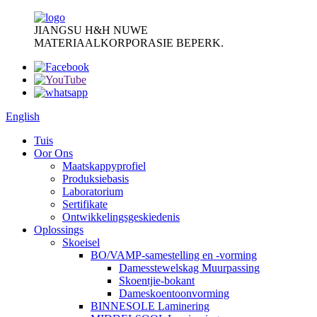
JIANGSU H&H NUWE
MATERIAALKORPORASIE BEPERK.
English
Tuis
Oor Ons
Maatskappyprofiel
Produksiebasis
Laboratorium
Sertifikate
Ontwikkelingsgeskiedenis
Oplossings
Skoeisel
BO/VAMP-samestelling en -vorming
Damesstewelskag Muurpassing
Skoentjie-bokant
Dameskoentoonvorming
BINNESOLE Laminering