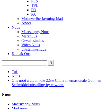
PES
TPU
PO
PA
Motorverfbeskermingsblad
Ander
Nuus
Maatskappy Nuus
Marknuus
Gevallestudies
Video Nuus
Uitstallingsnuus
Kontak Ons
Tuis
Nuus
Ons nooi u uit om die 22ste China Internasionale Gom- en
Seëlmiddelsuitstalling by te woon.
Nuus
Maatskappy Nuus
Marknuus