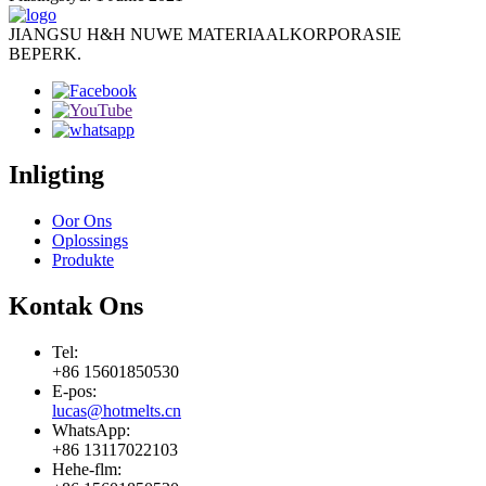
JIANGSU H&H NUWE MATERIAALKORPORASIE
BEPERK.
Inligting
Oor Ons
Oplossings
Produkte
Kontak Ons
Tel:
+86 15601850530
E-pos:
lucas@hotmelts.cn
WhatsApp:
+86 13117022103
Hehe-flm: