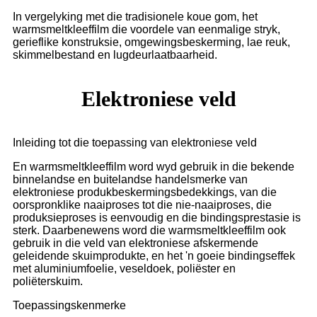
In vergelyking met die tradisionele koue gom, het
warmsmeltkleeffilm die voordele van eenmalige stryk,
gerieflike konstruksie, omgewingsbeskerming, lae reuk,
skimmelbestand en lugdeurlaatbaarheid.
Elektroniese veld
Inleiding tot die toepassing van elektroniese veld
En warmsmeltkleeffilm word wyd gebruik in die bekende
binnelandse en buitelandse handelsmerke van
elektroniese produkbeskermingsbedekkings, van die
oorspronklike naaiproses tot die nie-naaiproses, die
produksieproses is eenvoudig en die bindingsprestasie is
sterk. Daarbenewens word die warmsmeltkleeffilm ook
gebruik in die veld van elektroniese afskermende
geleidende skuimprodukte, en het 'n goeie bindingseffek
met aluminiumfoelie, veseldoek, poliëster en
poliëterskuim.
Toepassingskenmerke