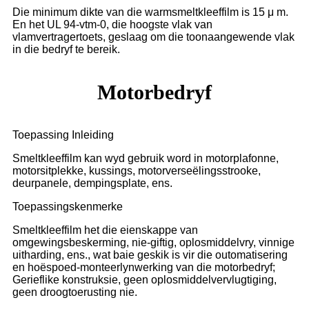
Die minimum dikte van die warmsmeltkleeffilm is 15 μ m.
En het UL 94-vtm-0, die hoogste vlak van
vlamvertragertoets, geslaag om die toonaangewende vlak
in die bedryf te bereik.
Motorbedryf
Toepassing Inleiding
Smeltkleeffilm kan wyd gebruik word in motorplafonne,
motorsitplekke, kussings, motorverseëlingsstrooke,
deurpanele, dempingsplate, ens.
Toepassingskenmerke
Smeltkleeffilm het die eienskappe van
omgewingsbeskerming, nie-giftig, oplosmiddelvry, vinnige
uitharding, ens., wat baie geskik is vir die outomatisering
en hoëspoed-monteerlynwerking van die motorbedryf;
Gerieflike konstruksie, geen oplosmiddelvervlugtiging,
geen droogtoerusting nie.