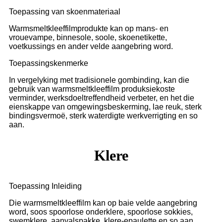
Toepassing van skoenmateriaal
Warmsmeltkleeffilmprodukte kan op mans- en
vrouevampe, binnesole, soole, skoenetikette,
voetkussings en ander velde aangebring word.
Toepassingskenmerke
In vergelyking met tradisionele gombinding, kan die
gebruik van warmsmeltkleeffilm produksiekoste
verminder, werksdoeltreffendheid verbeter, en het die
eienskappe van omgewingsbeskerming, lae reuk, sterk
bindingsvermoë, sterk waterdigte werkverrigting en so
aan.
Klere
Toepassing Inleiding
Die warmsmeltkleeffilm kan op baie velde aangebring
word, soos spoorlose onderklere, spoorlose sokkies,
swemklere, aanvalspakke, klere-epaulette en so aan.