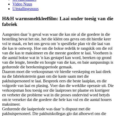
Video Nuus
Uitstallingsnuus
H&H warmsmeltkleeffilm: Laai onder toesig van die
fabriek
Aangesien daar 'n geval was waar die kas nie al die goedere in die
bestelling bevat het nie, het die kliënt ons gevra om dit hierdie keer
vol te maak, en het ons gevra om 'n spesifieke plan vir die laai van
die kas te ontwerp. Hoe om die bokse redelik te rangskik om die rol
van die kas te maksimeer en die meeste goedere te laai. Voorheen is
die aantal bokse wat in 'n kas gestapel kan word, bereken op grond
van die lengte, breedte en hoogte van die kas, en baie aanpassings is
gedurende die berekeningsperiode gemaak.
Daarom moet die verkoopsman vir hierdie verskeping en laai direk
na die fabrieksterrein gaan om die kaste saam met die
pakhuispersoneel te laai. Bespreek eers die beste laaiplan, en die
volgorde van laai en plasing. Voer dan die werklike operasie uit. Die
verkoopsman hou toesig oor die laaiproses ter plaatse en korrigeer
en verbeter die probleme wat in die proses ondervind word betyds
om te verseker dat die goedere die hele kas vul en die aantal houers
maksimeer.
Gedurende die laaiperiode was daar 'n dispuut met die
pakhuispersoneel. Die pakhuiskollegas glo dat alhoewel ons die