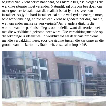
beginsel van kliënt eerste handhaaf, ons hierdie beginsel volgens die
werklike situasie moet verander. Natuurlik sal ons ons bes doen om
meer goedere te laai, maar die realiteit is dat jy net soveel kan
installeer. As jy dit hard installeer, sal dit te veel tyd en energie mors,
baie werk elke dag, en nie net een kliënt se goedere per dag laai nie,
wat van ander mense se verskepings? As jy anders dink, is die
woorde van die pakhuiskollegas ook redelik, want die teorie moet
met die werklikheid gekombineer word. Die verpakkingsmetode op
die tekeninge is idealisties. In werklikheid sal daar baie probleme
met die verpakking wees, soos die gaping tussen die kartonne en die
grootte van die kartonne. Stabiliteit, ens., sal 'n impak hê.