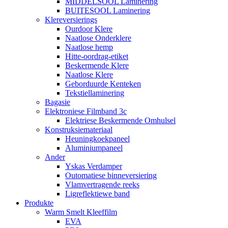
MIDDELSOOL Laminering
BUITESOOL Laminering
Klereversierings
Ourdoor Klere
Naatlose Onderklere
Naatlose hemp
Hitte-oordrag-etiket
Beskermende Klere
Naatlose Klere
Geborduurde Kenteken
Tekstiellaminering
Bagasie
Elektroniese Filmband 3c
Elektriese Beskermende Omhulsel
Konstruksiemateriaal
Heuningkoekpaneel
Aluminiumpaneel
Ander
Yskas Verdamper
Outomatiese binneversiering
Vlamvertragende reeks
Ligreflektiewe band
Produkte
Warm Smelt Kleeffilm
EVA