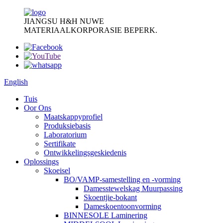
JIANGSU H&H NUWE
MATERIAALKORPORASIE BEPERK.
English
Tuis
Oor Ons
Maatskappyprofiel
Produksiebasis
Laboratorium
Sertifikate
Ontwikkelingsgeskiedenis
Oplossings
Skoeisel
BO/VAMP-samestelling en -vorming
Damesstewelskag Muurpassing
Skoentjie-bokant
Dameskoentoonvorming
BINNESOLE Laminering