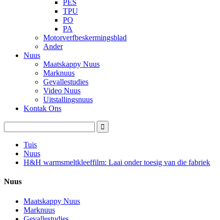
PES
TPU
PO
PA
Motorverfbeskermingsblad
Ander
Nuus
Maatskappy Nuus
Marknuus
Gevallestudies
Video Nuus
Uitstallingsnuus
Kontak Ons
Tuis
Nuus
H&H warmsmeltkleeffilm: Laai onder toesig van die fabriek
Nuus
Maatskappy Nuus
Marknuus
Gevallestudies