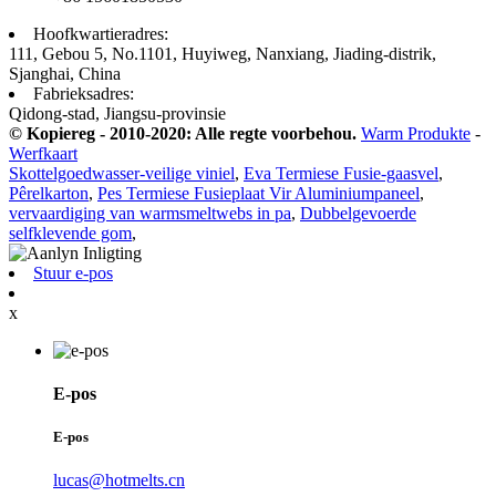
Hoofkwartieradres:
111, Gebou 5, No.1101, Huyiweg, Nanxiang, Jiading-distrik,
Sjanghai, China
Fabrieksadres:
Qidong-stad, Jiangsu-provinsie
© Kopiereg - 2010-2020: Alle regte voorbehou.
Warm Produkte
-
Werfkaart
Skottelgoedwasser-veilige viniel
,
Eva Termiese Fusie-gaasvel
,
Pêrelkarton
,
Pes Termiese Fusieplaat Vir Aluminiumpaneel
,
vervaardiging van warmsmeltwebs in pa
,
Dubbelgevoerde
selfklevende gom
,
Stuur e-pos
x
E-pos
E-pos
lucas@hotmelts.cn