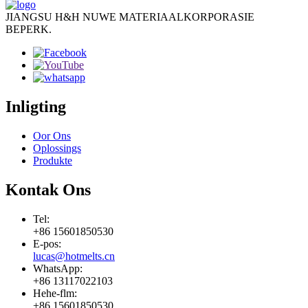
JIANGSU H&H NUWE MATERIAALKORPORASIE
BEPERK.
Inligting
Oor Ons
Oplossings
Produkte
Kontak Ons
Tel:
+86 15601850530
E-pos:
lucas@hotmelts.cn
WhatsApp:
+86 13117022103
Hehe-flm:
+86 15601850530